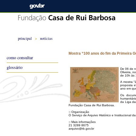
principal
>
notícias
Mostra “100 anos do fim da Primeira G
como consultar
glossário
De 06 de n
Oliveira, 
de 10h às 
A mostra “
proposta e
ano em que
Os docume
humanitári
da Liga da
Fundação Casa de Rui Barbosa.
::
Organização
O Serviço de Arquivo Histórico e Institucional
::
Mais informações
21 3289 8675
arquivo@rb.gov.br