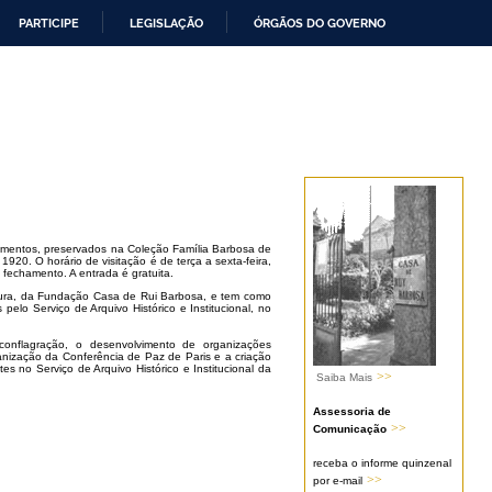
PARTICIPE
LEGISLAÇÃO
ÓRGÃOS DO GOVERNO
mentos, preservados na Coleção Família Barbosa de
920. O horário de visitação é de terça a sexta-feira,
fechamento. A entrada é gratuita.
ltura, da Fundação Casa de Rui Barbosa, e tem como
elo Serviço de Arquivo Histórico e Institucional, no
onflagração, o desenvolvimento de organizações
rganização da Conferência de Paz de Paris e a criação
s no Serviço de Arquivo Histórico e Institucional da
>>
Saiba Mais
Assessoria de
>>
Comunicação
receba o informe quinzenal
>>
por e-mail