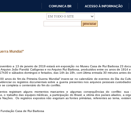
COMUNICA BR
ACESSO À INFORMAÇÃO
IR
PARA
O
CONTEÚDO
uerra Mundial”
ovembro a 13 de janeiro de 2019 estará em exposição no Museu Casa de Rui Barbosa 23 docu
no Arquivo João Pandiá Calógeras e no Arquivo Rui Barbosa, produzidos entre os anos de 1914 e 1
17h30 e sábados domingos e feriados, das 14h às 18h, com última entrada 30 minutos antes do 
100 anos do fim da Primeira Guerra Mundial” insere-se no calendário de eventos do Dia da Cu
videnciar os registros documentais sobre a guerra presentes nos arquivos pessoais custodiados p
 se completa o centenário do fim do conflito.
ntos registram alguns momentos marcantes e algumas consequências do conflito: sua c
as, o trabalho das equipes médicas, a participação do Brasil, a vitória dos países aliados, a o
s Nações. Os registros expostos não esgotam as fontes primárias, referentes ao tema, existente
 da Fundação Casa de Rui Barbosa