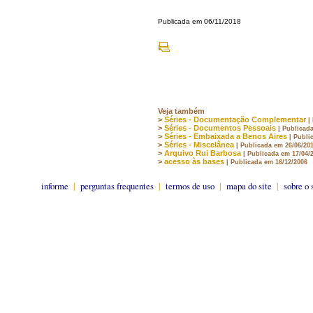
Publicada em 06/11/2018
Veja também
>
Séries - Documentação Complementar
|
>
Séries - Documentos Pessoais
| Publicad
>
Séries - Embaixada a Benos Aires
| Publi
>
Séries - Miscelânea
| Publicada em 26/06/20
>
Arquivo Rui Barbosa
| Publicada em 17/04/
>
acesso às bases
| Publicada em 16/12/2006
informe
|
perguntas frequentes
|
termos de uso
|
mapa do site
|
sobre o 