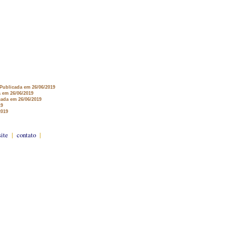
 Publicada em 26/06/2019
a em 26/06/2019
cada em 26/06/2019
19
2019
site
|
contato
|