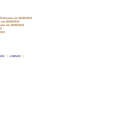
 Publicada em 26/06/2019
a em 26/06/2019
cada em 26/06/2019
19
2019
site
|
contato
|