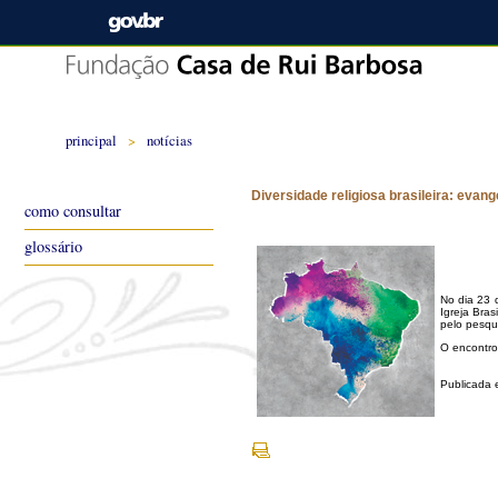
principal
>
notícias
Diversidade religiosa brasileira: evan
como consultar
glossário
No dia 23 
Igreja Bras
pelo pesqui
O encontro
Publicada