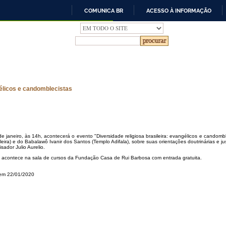
COMUNICA BR
ACESSO À INFORMAÇÃO
IR
PARA
O
CONTEÚDO
gélicos e candomblecistas
de janeiro, às 14h, acontecerá o evento "Diversidade religiosa brasileira: evangélicos e candom
ileira) e do Babalawô Ivanir dos Santos (Templo Adifala), sobre suas orientações doutrinárias e just
sador Julio Aurelio.
 acontece na sala de cursos da Fundação Casa de Rui Barbosa com entrada gratuita.
 em 22/01/2020