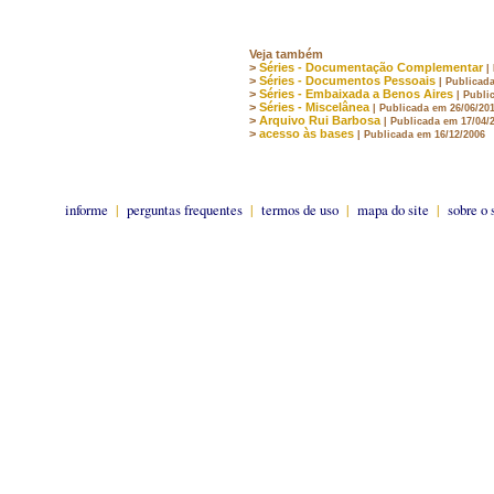
Veja também
>
Séries - Documentação Complementar
|
>
Séries - Documentos Pessoais
| Publicad
>
Séries - Embaixada a Benos Aires
| Publi
>
Séries - Miscelânea
| Publicada em 26/06/20
>
Arquivo Rui Barbosa
| Publicada em 17/04/
>
acesso às bases
| Publicada em 16/12/2006
informe
|
perguntas frequentes
|
termos de uso
|
mapa do site
|
sobre o 