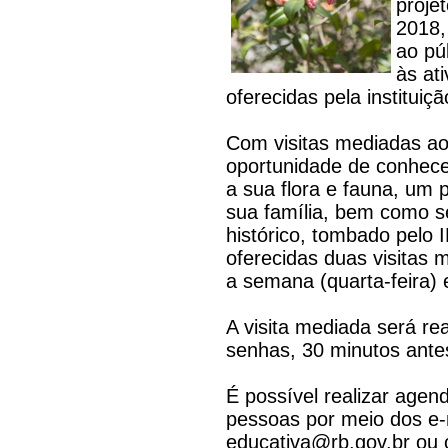
proje
2018,
ao púb
às at
oferecidas pela instituiçã
Com visitas mediadas ao
oportunidade de conhece
a sua flora e fauna, um
sua família, bem como s
histórico, tombado pelo
oferecidas duas visitas 
a semana (quarta-feira) 
A visita mediada será rea
senhas, 30 minutos antes
É possível realizar age
pessoas por meio dos e
educativa@rb.gov.br ou 