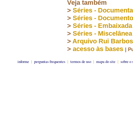
Veja também
>
Séries - Document
>
Séries - Document
>
Séries - Embaixada
>
Séries - Miscelânea
>
Arquivo Rui Barbo
>
acesso às bases
| P
informe
|
perguntas frequentes
|
termos de uso
|
mapa do site
|
sobre o 