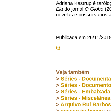
Adriana Kastrup é tarólog
Ela
do jornal
O Globo
(20
novelas e possui vários a
Publicada em 26/11/201
Veja também
>
Séries - Document
>
Séries - Document
>
Séries - Embaixada
>
Séries - Miscelânea
>
Arquivo Rui Barbo
>
acesso às bases