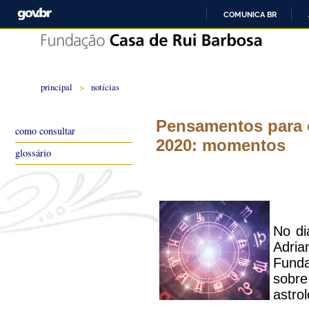
COMUNICA BR
principal
>
notícias
Pensamentos para o
como consultar
2020: momentos
glossário
No di
Adria
Funda
sobre
astrol