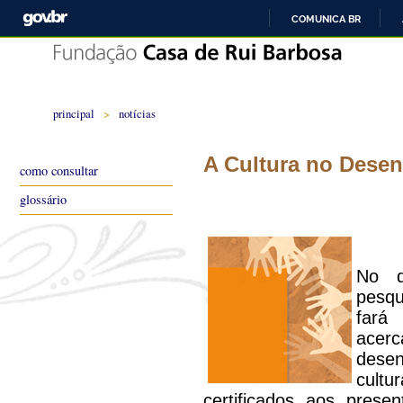
COMUNICA BR
principal
>
notícias
A Cultura no Dese
como consultar
glossário
No d
pesqu
fará
ace
desen
cultu
certificados aos prese