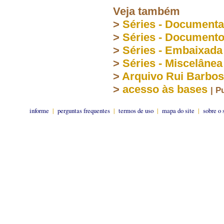
Veja também
>
Séries - Document
>
Séries - Document
>
Séries - Embaixada
>
Séries - Miscelânea
>
Arquivo Rui Barbo
>
acesso às bases
| P
informe
|
perguntas frequentes
|
termos de uso
|
mapa do site
|
sobre o 