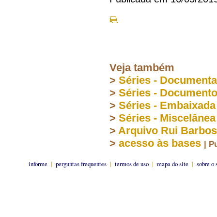
Veja também
>
Séries - Document
>
Séries - Document
>
Séries - Embaixada
>
Séries - Miscelânea
>
Arquivo Rui Barbo
>
acesso às bases
| P
informe
|
perguntas frequentes
|
termos de uso
|
mapa do site
|
sobre o 