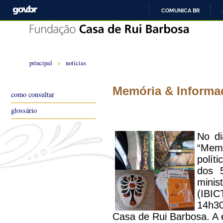
COMUNICA BR
principal
>
notícias
Memória & Informa
como consultar
glossário
No di
“Memó
polít
dos 
mini
(IBI
14h3
Casa de Rui Barbosa. A 