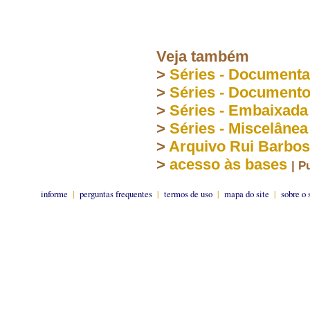
Veja também
>
Séries - Document
>
Séries - Document
>
Séries - Embaixada
>
Séries - Miscelânea
>
Arquivo Rui Barbo
>
acesso às bases
| P
informe
|
perguntas frequentes
|
termos de uso
|
mapa do site
|
sobre o 