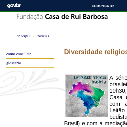
COMUNICA BR
principal
>
notícias
Diversidade religios
como consultar
glossário
A séri
brasil
10h30
Casa 
com a
Leitã
budis
Brasil) e com a media