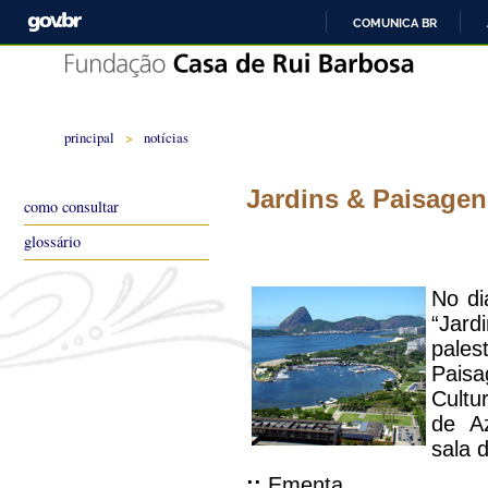
COMUNICA BR
principal
>
notícias
Jardins & Paisagen
como consultar
glossário
No di
“Jar
pale
Paisa
Cultu
de Az
sala 
::
Ementa