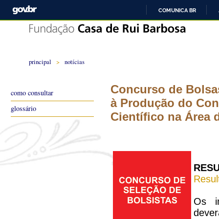
COMUNICA BR
principal
>
notícias
Concurso de Bolsa
como consultar
à Produção do Con
glossário
Científico na Área 
RESU
Resul
Os i
dever