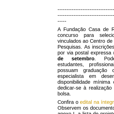
-------------------------------
-------------------------------
-----
A Fundação Casa de Ru
concurso para seleci
vinculados ao Centro d
Pesquisas. As inscriçõe
por via postal expressa 
de setembro
. Pode
estudantes, profission
possuam graduação c
especialista em des
disponibilidade mínima
dedicar-se à realização
bolsa.
Confira o
edital na ínteg
Observem os documentos
anexo I, a lista de proje