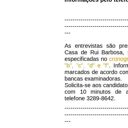
-------------------------------
-------------------------------
---
As entrevistas são pre
Casa de Rui Barbosa, 
especificadas no
cronog
"b", "c", "d" e "f"
. Info
marcados de acordo com
bancas examinadoras.
Solicita-se aos candidat
com 10 minutos de an
telefone 3289-8642.
-------------------------------
-------------------------------
---