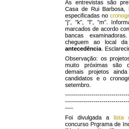
As entrevistas são pre
Casa de Rui Barbosa, 
especificadas no
cronog
"j", "k", "l", "m". Inf
marcados de acordo com
bancas examinadoras.
cheguem ao local da 
antecedência
. Esclarec
Observação: os projetos
muito próximas são d
demais projetos aind
candidatos e o cronog
setembro.
-------------------------------
-------------------------------
----
Foi divulgada a
lista
concurso Prgrama de In