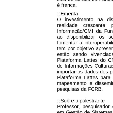
é franca.
::
Ementa
O investimento na di
realidade crescent
Informação/CMI da Fu
ao disponibilizar os 
fomentar a interoperabil
tem por objetivo apresen
estão sendo vivencia
Plataforma Lattes do C
de Informações Culturai
importar os dados dos 
Plataforma Lattes para
mapeamento e dissemin
pesquisas da FCRB.
::
Sobre o palestrante
Professor, pesquisador
em Gestão de Sistemas