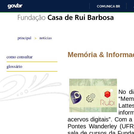
COMUNICA BR
principal
>
notícias
Memória & Informa
como consultar
glossário
No di
“Memó
Latte
info
acervos digitais”. Com a
Pontes Wanderley (UFRJ
sala de cursos da Fund