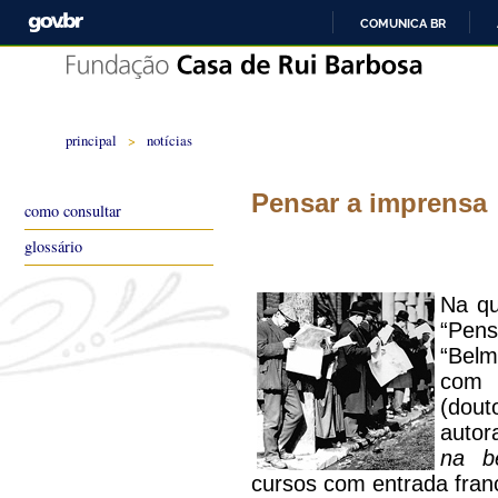
COMUNICA BR
principal
>
notícias
Pensar a imprensa
como consultar
glossário
Na qu
“Pens
“Belm
com 
(dout
autor
na b
cursos com entrada fran