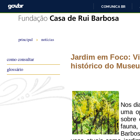
COMUNICA BR
principal
>
notícias
Jardim em Foco: Vi
como consultar
histórico do Museu
glossário
Nos di
uma op
sobre 
fauna
Barbo