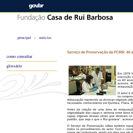
principal
>
notícias
Serviço de Preservação da FCRB: 40 
como consultar
glossário
Em 1979 fo
execução d
os 40 anos
acervos. A
restauraçã
O setor é d
os compone
restauração mantendo as técnicas originais util
necessário conhecimento em Química, Física, Bio
Antes da criação de uma área de restauração
originalidade das capas e sintonia entre livr
capas originais dessas obras que destoam no
padrão, que seja o que o Rui gostava", acresc
O Serviço de Preservação utiliza também equip
todos os procedimentos do setor. Com o const
possa ser prolongada, tendo em vista que ele 