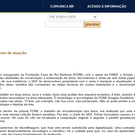
COMUNICA BR
ACESSO À INFORMAÇÃO
IR
PARA
O
CONTEÚDO
anos de atuação
i inaugurado na Fundação Casa de Rui Barbosa (FCRB), com o apoio da FINEP, o Serviço d
as atividades de conservação e restauração de livros, documentos e obras de arte sobre papel
 de sua existência, o SEP se desenvolveu juntamente com o ramo e manteve a atualização 
lém disso, também são constantes as visitas técnicas de outras instituições e o desenvolvi
o.
ividido em duas áreas: seca e úmida. Após uma análise dos arquivos enviados, é feito, através d
ntes necessários na área adequada. O museólogo e tecnologista da FCRB Douglas Gualberto di
izadas nas obras. "O livro, por exemplo, não fica novo, mas preservado. Não se pode perder a or
logia e História da Arte.
 dentro da própria FCRB, o trabalho de encadernação dos livros, era realizado por uma e
os de uma mesma coleção fossem perdidas. Por isso, o chefe do SEP, Edmar Gonçalves, passou a
 acervo. No caso de não ser localizada a composição original, é seguido o padrão geralmen
enta.
amentos de microfilmagem, que hoje vem sendo substituída pela digitalização. Uma curiosida
ante desenvolvimento tecnológico e científico, há o cuidado para que, no caso do aparecimen
é uma das bases fundamentais da instituição.