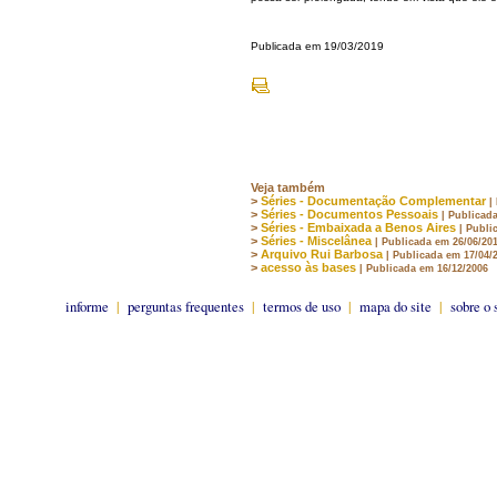
Publicada em 19/03/2019
Veja também
>
Séries - Documentação Complementar
|
>
Séries - Documentos Pessoais
| Publicad
>
Séries - Embaixada a Benos Aires
| Publi
>
Séries - Miscelânea
| Publicada em 26/06/20
>
Arquivo Rui Barbosa
| Publicada em 17/04/
>
acesso às bases
| Publicada em 16/12/2006
informe
|
perguntas frequentes
|
termos de uso
|
mapa do site
|
sobre o 