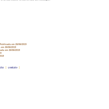
 Publicada em 26/06/2019
a em 26/06/2019
cada em 26/06/2019
19
2019
site
|
contato
|