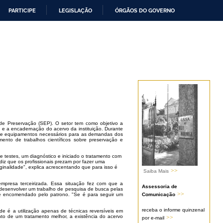
PARTICIPE
LEGISLAÇÃO
ÓRGÃOS DO GOVERNO
e Preservação (SEP). O setor tem como objetivo a
 e a encadernação do acervo da instituição. Durante
de equipamentos necessários para as demandas dos
mento de trabalhos científicos sobre preservação e
e testes, um diagnóstico e iniciado o tratamento com
z que os profissionais prezam por fazer uma
iginalidade", explica acrescentando que para isso é
>>
Saiba Mais
mpresa terceirizada. Essa situação fez com que a
Assessoria de
 desenvolver um trabalho de pesquisa de busca pelas
>>
Comunicação
te encomendado pelo patrono. "Se é para seguir um
receba o informe quinzenal
de é a utilização apenas de técnicas reversíveis em
to de um tratamento melhor, a existência do acervo
>>
por e-mail