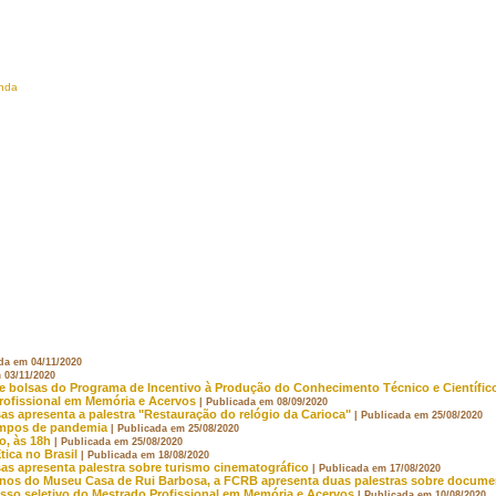
anda
da em 04/11/2020
 03/11/2020
de bolsas do Programa de Incentivo à Produção do Conhecimento Técnico e Científico
rofissional em Memória e Acervos
| Publicada em 08/09/2020
as apresenta a palestra "Restauração do relógio da Carioca"
| Publicada em 25/08/2020
empos de pandemia
| Publicada em 25/08/2020
o, às 18h
| Publicada em 25/08/2020
ica no Brasil
| Publicada em 18/08/2020
sas apresenta palestra sobre turismo cinematográfico
| Publicada em 17/08/2020
anos do Museu Casa de Rui Barbosa, a FCRB apresenta duas palestras sobre docum
esso seletivo do Mestrado Profissional em Memória e Acervos
| Publicada em 10/08/2020