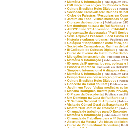
>
Memória & Informação
| Publicada em 10/0
>
CMI lança nova edição do Periódico Mem
>
Cultura Brasileira Hoje: Diálogos
| Public
>
Sociedade Carnavalesca: Rainhas de bat
>
Ciclos de Palestras “Pesquisas em Com
>
Jardim em Foco: Visitas mediadas ao ja
>
O prazer da descoberta
| Publicada em 24/
>
Um domingo na casa de Rui Barbosa
| P
>
APOYOnline 30º Aniversário: CHAM
>
Apresentação da pesquisa "Perfil Socio
>
Série Arquivos Pessoais: Foed Castro
>
História e culturas urbanas
| Publicada em
>
Colóquio "Hospitalidade entre ética, polí
>
Sociedade Carnavalesca: Rainhas de bat
>
III Colóquio de Culturas Digitais
| Publica
>
Curso de Inverno do Instituto Rui Barbo
>
Migrações Internacionais
| Publicada em 1
>
Memória & Informação
| Publicada em 11/0
>
80 anos da IIª guerra: judeus, polacas e
>
Pensar a imprensa
| Publicada em 06/06/201
>
Simpósio Internacional A diáspora dos po
>
Memória & Informação
| Publicada em 04/0
>
Perspectivas em conservação preventiv
>
Cultura Brasileira Hoje: Diálogos
| Public
>
Concerto do Coral do Ceat
| Publicada em
>
Jardim em Foco: Visitas mediadas ao ja
>
Mariana Rodrigues, mestre pelo PPGMA, 
>
O Prazer da Descoberta
| Publicada em 24/
>
Um Domingo na Casa de Rui Barbosa
| 
>
3ª Semana Nacional de Arquivos
| Public
>
Visita do Cônsul Geral da Espanha na 
>
Mostra “Um Jardim de Tradições”
| Publ
>
Chamada de trabalhos para IX Encontro 
>
Memória & Informação
| Publicada em 16/0
>
Chamada de Trabalhos para o 4º Seminár
>
Abertura da Mostra " As ideias abolicio
>
Curso de Pintura Mural Decorativa
| Publ