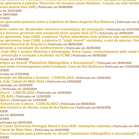
as apresenta a palestra "Encontro de museus-casas literários: Criação da rede temát
sta quarta-feira (5/8)
| Publicada em 03/08/2020
da em 31/07/2020
em 29/07/2020
07/2020
as apresenta palestra sobre a trajetória de Maria Augusta Rui Barbosa
| Publicada em 2
07/2020
ativo online do Vocabulário histórico-cronológico do português
| Publicada em 01/07/20
 Acervos promove aula inaugural nesta quarta-feira (1/7)
| Publicada em 29/06/2020
as apresenta, hoje (24/6), a palestra "Ações educativas com públicos não tradicion
s apresenta, hoje (10/6), a palestra O "objét trouvé" revisitado, a arte de arquivo.
Semana Nacional de Arquivos
| Publicada em 08/06/2020
oderando a sociedade do conhecimento
| Publicada em 26/05/2020
a hoje (6/5) o projeto Memória e Informação: Entre Casas, exclusivamente pelo cana
na prevenção e combate a incêndio na FCRB
| Publicada em 05/05/2020
blicada em 27/04/2020
rtigos ao dossiê "Patrimônio Bibliográfico e Documental"
| Publicada em 26/04/2020
Roza serão homenageados pela Fundação Casa de Rui Barbosa
| Publicada em 17/04/2020
03/2020
blicada em 27/03/2020
raduação em Memória e Acervos - CANCELADA
| Publicada em 13/03/2020
e João Cabral de Melo Neto
| Publicada em 13/03/2020
Publicada em 12/03/2020
| Publicada em 12/03/2020
uísticos - CANCELADA
| Publicada em 12/03/2020
CANCELADA
| Publicada em 11/03/2020
 Mauss
| Publicada em 11/03/2020
os Estudos em Cultura - CANCELADO
| Publicada em 05/03/2020
rdim histórico do Museu Casa de Rui Barbosa
| Publicada em 02/03/2020
3/2020
ada em 28/02/2020
02/2020
Publicada em 28/02/2020
 Casas Senhoriais Portugal, Brasil e Goa 2020 -interações culturais
| Publicada em 20/
Cabral de Melo Neto
| Publicada em 20/02/2020
lica a chamada para publicação no dossiê “patrimônio bibliográfico e documental”
|
02/2020