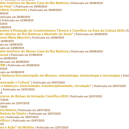
rdim histórico do Museu Casa de Rui Barbosa
| Publicada em 30/08/2019
ais Hoje”
| Publicada em 29/08/2019
s Ulrich Gumbrecht
| Publicada em 28/08/2019
08/2019
Publicada em 26/08/2019
| Publicada em 21/08/2019
8/2019
1/08/2019
ntivo à Produção do Conhecimento Técnico e Científico na Área da Cultura 2019
| P
ndo edições de Rui Barbosa e Machado de Assis"
| Publicada em 20/08/2019
uvenil Maria Mazzetti
| Publicada em 16/08/2019
 16/08/2019
ada em 14/08/2019
cada em 13/08/2019
rdim histórico do Museu Casa de Rui Barbosa
| Publicada em 08/08/2019
sional
| Publicada em 07/08/2019
em 06/08/2019
ublicada em 06/08/2019
FCRB
| Publicada em 05/08/2019
8/2019
icada em 02/08/2019
ui Barbosa Documentação em Museus: metodologia, terminologia e tecnologias
| Pub
9
municação e Cultura"
| Publicada em 30/07/2019
 e balanços: historicidade, interdisciplinaridade, circulação”
| Publicada em 29/07/2019
a
| Publicada em 24/07/2019
19
ncurso de Bolsas de Iniciação Científica 2019
| Publicada em 22/07/2019
07/2019
ublicada em 22/07/2019
7/2019
nta Helena
| Publicada em 18/07/2019
istória do Direito
| Publicada em 18/07/2019
ura
| Publicada em 18/07/2019
tíficos
| Publicada em 15/07/2019
019
a e Ação” da Multirio
| Publicada em 12/07/2019