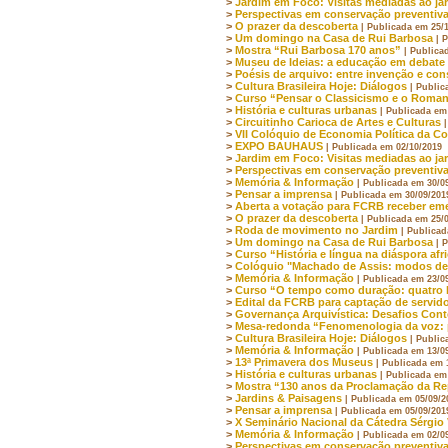
>
Jardim em Foco: Visitas mediadas ao ja
>
Perspectivas em conservação preventiv
>
O prazer da descoberta
| Publicada em 25/
>
Um domingo na Casa de Rui Barbosa
| 
>
Mostra “Rui Barbosa 170 anos”
| Publica
>
Museu de Ideias: a educação em debate
>
Poésis de arquivo: entre invenção e co
>
Cultura Brasileira Hoje: Diálogos
| Public
>
Curso “Pensar o Classicismo e o Romant
>
História e culturas urbanas
| Publicada em
>
Circuitinho Carioca de Artes e Culturas
>
VII Colóquio de Economia Política da C
>
EXPO BAUHAUS
| Publicada em 02/10/2019
>
Jardim em Foco: Visitas mediadas ao ja
>
Perspectivas em conservação preventiv
>
Memória & Informação
| Publicada em 30/0
>
Pensar a imprensa
| Publicada em 30/09/201
>
Aberta a votação para FCRB receber em
>
O prazer da descoberta
| Publicada em 25/
>
Roda de movimento no Jardim
| Publicad
>
Um domingo na Casa de Rui Barbosa
| 
>
Curso “História e língua na diáspora afr
>
Colóquio "Machado de Assis: modos de
>
Memória & Informação
| Publicada em 23/0
>
Curso “O tempo como duração: quatro h
>
Edital da FCRB para captação de servid
>
Governança Arquivística: Desafios Con
>
Mesa-redonda “Fenomenologia da voz: 
>
Cultura Brasileira Hoje: Diálogos
| Public
>
Memória & Informação
| Publicada em 13/0
>
13ª Primavera dos Museus
| Publicada em 
>
História e culturas urbanas
| Publicada em
>
Mostra “130 anos da Proclamação da Re
>
Jardins & Paisagens
| Publicada em 05/09/2
>
Pensar a imprensa
| Publicada em 05/09/201
>
X Seminário Nacional da Cátedra Sérgio 
>
Memória & Informação
| Publicada em 02/0
>
Perspectivas em conservação preventiv