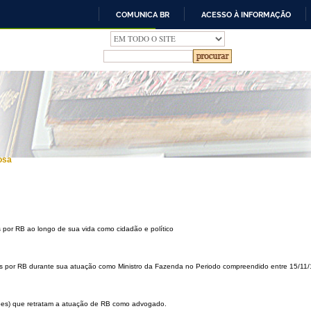
COMUNICA BR
ACESSO À INFORMAÇÃO
IR
PARA
O
CONTEÚDO
osa
s por RB ao longo de sua vida como cidadão e político
idos por RB durante sua atuação como Ministro da Fazenda no Periodo compreendido entre 15/11
ções) que retratam a atuação de RB como advogado.