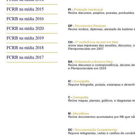
FCRB na mídia 2015
PI
-
Produção Intelectual
Reúne discursos, projetos, poesias, produzidos
FCRB na mídia 2016
DP
-
Documentos Pessoais
FCRB na mídia 2020
Reune recibos, diplomas, atestado de batismo 
FCRB na mídia 2019
CH
-
2ª conferência da paz em Haia
reúne atas impressas das sessões, discursos, 
FCRB na mídia 2018
Pleniponteciário em 1907
FCRB na mídia 2017
BA
-
Embaixada a Buenos Aires
Reúne discursos e correspondência, decreto d
e Pleniponteciário em 1916
IC
-
Iconografia
Repune fotografia, postais, estampas e desen
C
-
Cartografia
Reúne mapas, plantas, gráficos, e diagramas re
M
-
Miscelânea
Reúne documentos acumulados por RB que não se
DC
-
Documentação Complementar
Repune telegramas, cartaz e cartões de condol