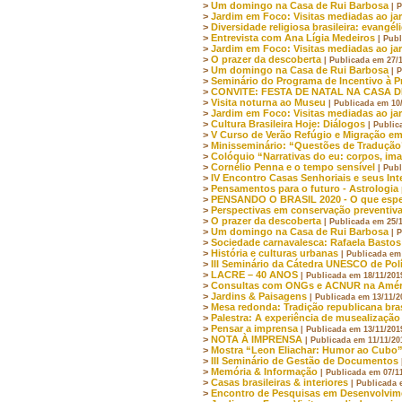
>
Um domingo na Casa de Rui Barbosa
| 
>
Jardim em Foco: Visitas mediadas ao ja
>
Diversidade religiosa brasileira: evangé
>
Entrevista com Ana Lígia Medeiros
| Pub
>
Jardim em Foco: Visitas mediadas ao ja
>
O prazer da descoberta
| Publicada em 27/
>
Um domingo na Casa de Rui Barbosa
| 
>
Seminário do Programa de Incentivo à P
>
CONVITE: FESTA DE NATAL NA CASA 
>
Visita noturna ao Museu
| Publicada em 10
>
Jardim em Foco: Visitas mediadas ao ja
>
Cultura Brasileira Hoje: Diálogos
| Public
>
V Curso de Verão Refúgio e Migração em
>
Minisseminário: “Questões de Tradução
>
Colóquio “Narrativas do eu: corpos, ima
>
Cornélio Penna e o tempo sensível
| Pub
>
IV Encontro Casas Senhoriais e seus Int
>
Pensamentos para o futuro - Astrologi
>
PENSANDO O BRASIL 2020 - O que espe
>
Perspectivas em conservação preventiv
>
O prazer da descoberta
| Publicada em 25/
>
Um domingo na Casa de Rui Barbosa
| 
>
Sociedade carnavalesca: Rafaela Bastos
>
História e culturas urbanas
| Publicada em
>
III Seminário da Cátedra UNESCO de Polí
>
LACRE – 40 ANOS
| Publicada em 18/11/201
>
Consultas com ONGs e ACNUR na Améri
>
Jardins & Paisagens
| Publicada em 13/11/2
>
Mesa redonda: Tradição republicana bras
>
Palestra: A experiência de musealizaçã
>
Pensar a imprensa
| Publicada em 13/11/201
>
NOTA À IMPRENSA
| Publicada em 11/11/20
>
Mostra “Leon Eliachar: Humor ao Cubo
>
III Seminário de Gestão de Documentos
>
Memória & Informação
| Publicada em 07/1
>
Casas brasileiras & interiores
| Publicada 
>
Encontro de Pesquisas em Desenvolvime