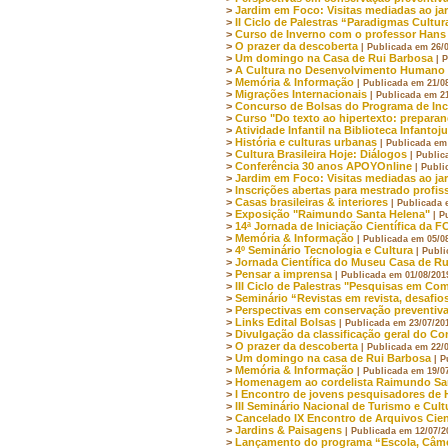
>
Jardim em Foco: Visitas mediadas ao ja
>
II Ciclo de Palestras “Paradigmas Cultur
>
Curso de Inverno com o professor Han
>
O prazer da descoberta
| Publicada em 26/
>
Um domingo na Casa de Rui Barbosa
| 
>
A Cultura no Desenvolvimento Humano
>
Memória & Informação
| Publicada em 21/0
>
Migrações Internacionais
| Publicada em 2
>
Concurso de Bolsas do Programa de Ince
>
Curso "Do texto ao hipertexto: prepara
>
Atividade Infantil na Biblioteca Infantoj
>
História e culturas urbanas
| Publicada em
>
Cultura Brasileira Hoje: Diálogos
| Public
>
Conferência 30 anos APOYOnline
| Publi
>
Jardim em Foco: Visitas mediadas ao ja
>
Inscrições abertas para mestrado profis
>
Casas brasileiras & interiores
| Publicada 
>
Exposição "Raimundo Santa Helena"
| P
>
14ª Jornada de Iniciação Científica da 
>
Memória & Informação
| Publicada em 05/0
>
4º Seminário Tecnologia e Cultura
| Publ
>
Jornada Científica do Museu Casa de R
>
Pensar a imprensa
| Publicada em 01/08/201
>
III Ciclo de Palestras "Pesquisas em Co
>
Seminário “Revistas em revista, desafios
>
Perspectivas em conservação preventiv
>
Links Edital Bolsas
| Publicada em 23/07/20
>
Divulgação da classificação geral do Co
>
O prazer da descoberta
| Publicada em 22/
>
Um domingo na casa de Rui Barbosa
| P
>
Memória & Informação
| Publicada em 19/0
>
Homenagem ao cordelista Raimundo Sa
>
I Encontro de jovens pesquisadores de H
>
III Seminário Nacional de Turismo e Cult
>
Cancelado IX Encontro de Arquivos Cien
>
Jardins & Paisagens
| Publicada em 12/07/2
>
Lançamento do programa “Escola, Câmer