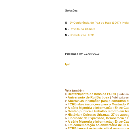
Seleções:
S
-
2ª Conferência de Paz de Haia (1907), Hol
S -
Revolta da Chibata
S -
Constituição, 1891
Publicada em 17/04/2019
Veja também
>
Desfazimento de bens da FCRB
| Publica
>
Aniversário de Rui Barbosa
| Publicada em
>
Abertas as inscrições para o concurso 
>
FCRB abre inscrições para o Mestrado P
>
A série Memória e Informação: Entre Cas
>
Gestão pública e trabalho remoto em t
>
História + Culturas Urbanas, 27 de agost
>
Liberdade de Expressão, Democracia e Ét
>
A série Memória e Informação: Entre Ca
>
Em comemoração ao aniversário de 90 
>
FCRB lançará este mês edital para proc