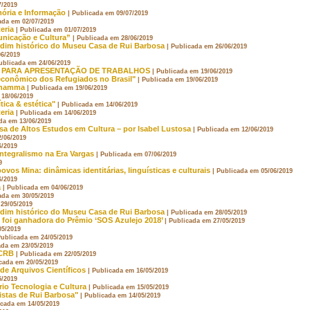
7/2019
ória e Informação
| Publicada em 09/07/2019
ada em 02/07/2019
eria
| Publicada em 01/07/2019
unicação e Cultura”
| Publicada em 28/06/2019
rdim histórico do Museu Casa de Rui Barbosa
| Publicada em 26/06/2019
06/2019
ublicada em 24/06/2019
ADA PARA APRESENTAÇÃO DE TRABALHOS
| Publicada em 19/06/2019
econômico dos Refugiados no Brasil"
| Publicada em 19/06/2019
 Chamma
| Publicada em 19/06/2019
 18/06/2019
tica & estética"
| Publicada em 14/06/2019
eria
| Publicada em 14/06/2019
da em 13/06/2019
sa de Altos Estudos em Cultura – por Isabel Lustosa
| Publicada em 12/06/2019
2/06/2019
6/2019
 integralismo na Era Vargas
| Publicada em 07/06/2019
9
vos Mina: dinâmicas identitárias, linguísticas e culturais
| Publicada em 05/06/2019
6/2019
a
| Publicada em 04/06/2019
ada em 30/05/2019
 29/05/2019
rdim histórico do Museu Casa de Rui Barbosa
| Publicada em 28/05/2019
foi ganhadora do Prêmio ‘SOS Azulejo 2018’
| Publicada em 27/05/2019
05/2019
Publicada em 24/05/2019
ada em 23/05/2019
FCRB
| Publicada em 22/05/2019
icada em 20/05/2019
de Arquivos Científicos
| Publicada em 16/05/2019
5/2019
io Tecnologia e Cultura
| Publicada em 15/05/2019
nistas de Rui Barbosa"
| Publicada em 14/05/2019
icada em 14/05/2019