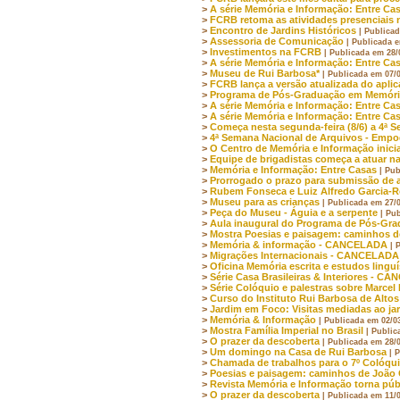
>
A série Memória e Informação: Entre Cas
>
FCRB retoma as atividades presenciais ne
>
Encontro de Jardins Históricos
| Publica
>
Assessoria de Comunicação
| Publicada 
>
Investimentos na FCRB
| Publicada em 28/
>
A série Memória e Informação: Entre Cas
>
Museu de Rui Barbosa*
| Publicada em 07/
>
FCRB lança a versão atualizada do aplic
>
Programa de Pós-Graduação em Memória e
>
A série Memória e Informação: Entre Cas
>
A série Memória e Informação: Entre Casa
>
Começa nesta segunda-feira (8/6) a 4ª 
>
4ª Semana Nacional de Arquivos - Emp
>
O Centro de Memória e Informação inici
>
Equipe de brigadistas começa a atuar 
>
Memória e Informação: Entre Casas
| Pu
>
Prorrogado o prazo para submissão de a
>
Rubem Fonseca e Luiz Alfredo Garcia-
>
Museu para as crianças
| Publicada em 27/
>
Peça do Museu - Águia e a serpente
| Pu
>
Aula inaugural do Programa de Pós-G
>
Mostra Poesias e paisagem: caminhos d
>
Memória & informação - CANCELADA
| 
>
Migrações Internacionais - CANCELADA
>
Oficina Memória escrita e estudos ling
>
Série Casa Brasileiras & Interiores - 
>
Série Colóquio e palestras sobre Marcel
>
Curso do Instituto Rui Barbosa de Alt
>
Jardim em Foco: Visitas mediadas ao ja
>
Memória & Informação
| Publicada em 02/0
>
Mostra Família Imperial no Brasil
| Public
>
O prazer da descoberta
| Publicada em 28/
>
Um domingo na Casa de Rui Barbosa
| 
>
Chamada de trabalhos para o 7º Colóquio
>
Poesias e paisagem: caminhos de João 
>
Revista Memória e Informação torna púb
>
O prazer da descoberta
| Publicada em 11/