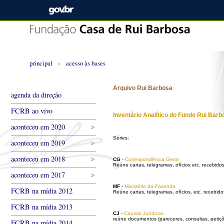
principal
>
acesso às bases
Arquivo Rui Barbosa
agenda da direção
FCRB ao vivo
Inventário Analítico do Fundo Rui Barb
aconteceu em 2020
Séries:
aconteceu em 2019
aconteceu em 2018
CG
-
Correspondência Geral
Reúne cartas, telegramas, ofícios etc. recebido
aconteceu em 2017
MF
-
Ministério da Fazenda
FCRB na mídia 2012
Reúne cartas, telegramas, ofícios, etc. receb
FCRB na mídia 2013
CJ
-
Causas Jurídicas
reúne documentos (pareceres, consultas, peti
FCRB na mídia 2014