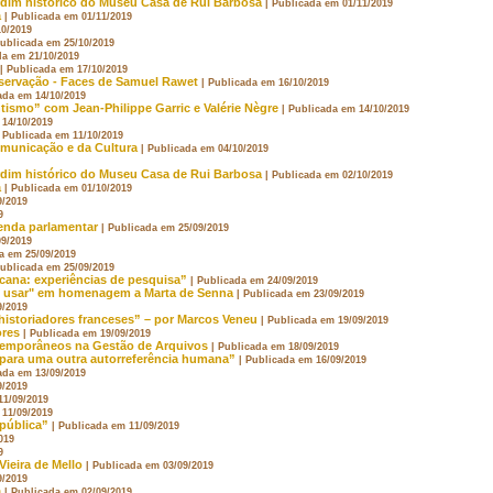
rdim histórico do Museu Casa de Rui Barbosa
| Publicada em 01/11/2019
a
| Publicada em 01/11/2019
10/2019
Publicada em 25/10/2019
da em 21/10/2019
| Publicada em 17/10/2019
nservação - Faces de Samuel Rawet
| Publicada em 16/10/2019
ada em 14/10/2019
ismo” com Jean-Philippe Garric e Valérie Nègre
| Publicada em 14/10/2019
 14/10/2019
| Publicada em 11/10/2019
omunicação e da Cultura
| Publicada em 04/10/2019
rdim histórico do Museu Casa de Rui Barbosa
| Publicada em 02/10/2019
a
| Publicada em 01/10/2019
9/2019
9
enda parlamentar
| Publicada em 25/09/2019
09/2019
a em 25/09/2019
Publicada em 25/09/2019
icana: experiências de pesquisa”
| Publicada em 24/09/2019
 usar" em homenagem a Marta de Senna
| Publicada em 23/09/2019
9/2019
istoriadores franceses” – por Marcos Veneu
| Publicada em 19/09/2019
ores
| Publicada em 19/09/2019
temporâneos na Gestão de Arquivos
| Publicada em 18/09/2019
para uma outra autorreferência humana”
| Publicada em 16/09/2019
ada em 13/09/2019
9/2019
11/09/2019
 11/09/2019
pública”
| Publicada em 11/09/2019
019
9
Vieira de Mello
| Publicada em 03/09/2019
9/2019
a
| Publicada em 02/09/2019