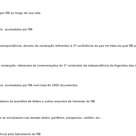
 por RB ao longo de sua vida.
etc. acumulados por RB
correnpondência, decreto de nomeação referentes à 2ª conferência da paz em Haia da qual RB p
e nomeação, referentes às comemorações do 1º centenário da independência da Argentina das q
hos, acumulados por RB num total de 1800 documentos.
lativos às questões de limites e outros assuntos de interesse de RB
 encaixavam nas demais séries: panfletos, prospectos, cartões, etc...
ência pelo falecimento de RB