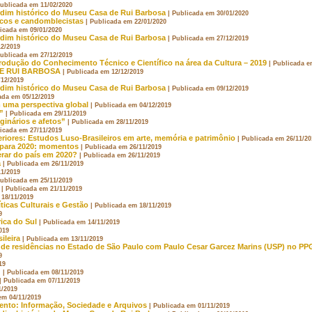
Publicada em 11/02/2020
rdim histórico do Museu Casa de Rui Barbosa
| Publicada em 30/01/2020
licos e candomblecistas
| Publicada em 22/01/2020
licada em 09/01/2020
rdim histórico do Museu Casa de Rui Barbosa
| Publicada em 27/12/2019
12/2019
Publicada em 27/12/2019
rodução do Conhecimento Técnico e Científico na área da Cultura – 2019
| Publicada e
DE RUI BARBOSA
| Publicada em 12/12/2019
/12/2019
rdim histórico do Museu Casa de Rui Barbosa
| Publicada em 09/12/2019
ada em 05/12/2019
 uma perspectiva global
| Publicada em 04/12/2019
”
| Publicada em 29/11/2019
ginários e afetos”
| Publicada em 28/11/2019
licada em 27/11/2019
eriores: Estudos Luso-Brasileiros em arte, memória e patrimônio
| Publicada em 26/11/20
a para 2020: momentos
| Publicada em 26/11/2019
rar do país em 2020?
| Publicada em 26/11/2019
a
| Publicada em 26/11/2019
11/2019
Publicada em 25/11/2019
| Publicada em 21/11/2019
 18/11/2019
ticas Culturais e Gestão
| Publicada em 18/11/2019
9
ca do Sul
| Publicada em 14/11/2019
019
ileira
| Publicada em 13/11/2019
o de residências no Estado de São Paulo com Paulo Cesar Garcez Marins (USP) no P
9
19
”
| Publicada em 08/11/2019
| Publicada em 07/11/2019
1/2019
em 04/11/2019
nto: Informação, Sociedade e Arquivos
| Publicada em 01/11/2019