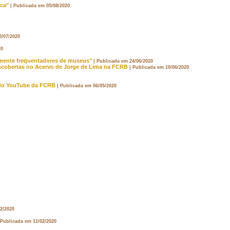
ica"
| Publicada em 05/08/2020
2/07/2020
20
almente frequentadores de museus"
| Publicada em 24/06/2020
 Descobertas no Acervo de Jorge de Lima na FCRB
| Publicada em 10/06/2020
l do YouTube da FCRB
| Publicada em 06/05/2020
02/2020
 Publicada em 11/02/2020