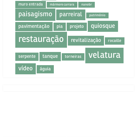
muro entrada
mármore carrara
nanobr
paisagismo
parreiral
patrimônio
quiosque
pavimentação
pia
projeto
restauração
revitalização
rocaille
velatura
tanque
serpente
torneiras
vídeo
águia
nakliyat
şirketleri