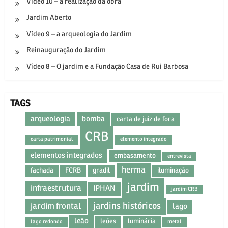
Vídeo 10 – a realização da obra
Jardim Aberto
Vídeo 9 – a arqueologia do Jardim
Reinauguração do Jardim
Vídeo 8 – O jardim e a Fundação Casa de Rui Barbosa
TAGS
arqueologia
bomba
carta de juiz de fora
CRB
carta patrimonial
elemento integrado
elementos integrados
embasamento
entrevista
herma
fachada
FCRB
gradil
iluminação
jardim
infraestrutura
IPHAN
jardim CRB
jardins históricos
jardim frontal
lago
leão
leões
luminária
lago redondo
metal