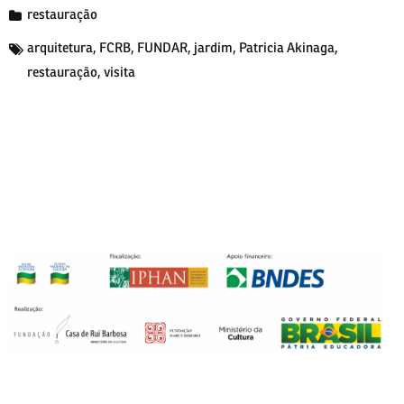
restauração
arquitetura
,
FCRB
,
FUNDAR
,
jardim
,
Patricia Akinaga
,
restauração
,
visita
nakliyat
şirketleri