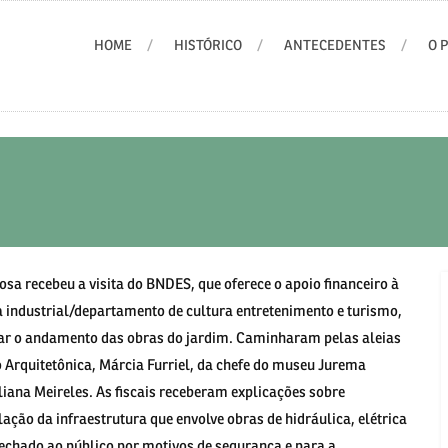
HOME
HISTÓRICO
ANTECEDENTES
O 
osa recebeu a visita do BNDES, que oferece o apoio financeiro à
 industrial/departamento de cultura entretenimento e turismo,
ar o andamento das obras do jardim. Caminharam pelas aleias
Arquitetônica, Márcia Furriel, da chefe do museu Jurema
liana Meireles. As fiscais receberam explicações sobre
ção da infraestrutura que envolve obras de hidráulica, elétrica
 fechado ao público por motivos de segurança e para a