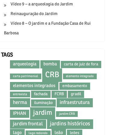
Vídeo 9 – a arqueologia do Jardim
Reinauguração do Jardim
Vídeo 8 – O jardim e a Fundação Casa de Rui
Barbosa
TAGS
arqueologia
bomba
carta de juiz de fora
CRB
carta patrimonial
elemento integrado
elementos integrados
embasamento
fachada
FCRB
gradil
entrevista
herma
infraestrutura
iluminação
jardim
IPHAN
jardim CRB
jardins históricos
jardim frontal
lago
leão
leões
lago redondo