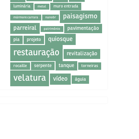
luminária
muro entrada
metal
paisagismo
mármore carrara
nanobr
parreiral
pavimentação
patrimônio
quiosque
pia
projeto
restauração
revitalização
tanque
serpente
rocaille
torneiras
velatura
vídeo
águia