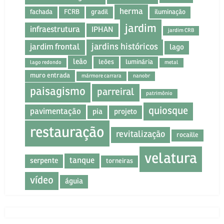
herma
fachada
FCRB
gradil
iluminação
jardim
infraestrutura
IPHAN
jardim CRB
jardins históricos
jardim frontal
lago
leão
leões
luminária
lago redondo
metal
muro entrada
mármore carrara
nanobr
paisagismo
parreiral
patrimônio
quiosque
pavimentação
pia
projeto
restauração
revitalização
rocaille
velatura
tanque
serpente
torneiras
vídeo
águia