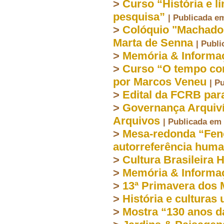
>
Curso “História e l
pesquisa”
| Publicada e
>
Colóquio "Machado
Marta de Senna
| Publ
>
Memória & Informa
>
Curso “O tempo com
por Marcos Veneu
| P
>
Edital da FCRB par
>
Governança Arquiví
Arquivos
| Publicada em
>
Mesa-redonda “Fen
autorreferência hum
>
Cultura Brasileira 
>
Memória & Informa
>
13ª Primavera dos
>
História e culturas
>
Mostra “130 anos d