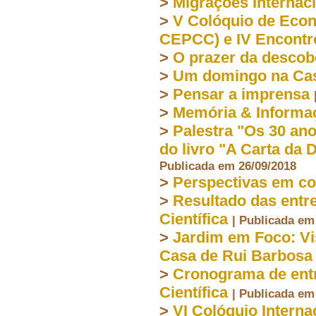
>
Migrações Internac
>
V Colóquio de Econ
CEPCC) e IV Encont
>
O prazer da descob
>
Um domingo na Cas
>
Pensar a imprensa
>
Memória & Inform
>
Palestra "Os 30 an
do livro "A Carta da
Publicada em 26/09/2018
>
Perspectivas em co
>
Resultado das entr
Científica
| Publicada em
>
Jardim em Foco: Vi
Casa de Rui Barbosa
>
Cronograma de entr
Científica
| Publicada em
>
VI Colóquio Interna