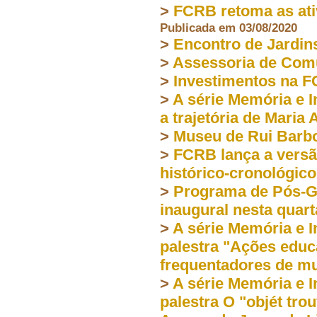
>
FCRB retoma as ativ
Publicada em 03/08/2020
>
Encontro de Jardin
>
Assessoria de Com
>
Investimentos na 
>
A série Memória e 
a trajetória de Maria
>
Museu de Rui Barb
>
FCRB lança a versão
histórico-cronológic
>
Programa de Pós-G
inaugural nesta quarta
>
A série Memória e I
palestra "Ações educ
frequentadores de m
>
A série Memória e I
palestra O "objét tro