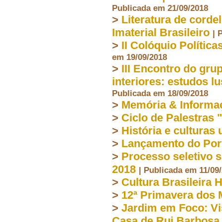
Publicada em 21/09/2018
>
Literatura de corde
Imaterial Brasileiro
| 
>
II Colóquio Polític
em 19/09/2018
>
III Encontro do gru
interiores: estudos l
Publicada em 18/09/2018
>
Memória & Informa
>
Ciclo de Palestras 
>
História e culturas
>
Lançamento do Port
>
Processo seletivo s
2018
| Publicada em 11/09
>
Cultura Brasileira 
>
12ª Primavera dos
>
Jardim em Foco: Vi
Casa de Rui Barbosa