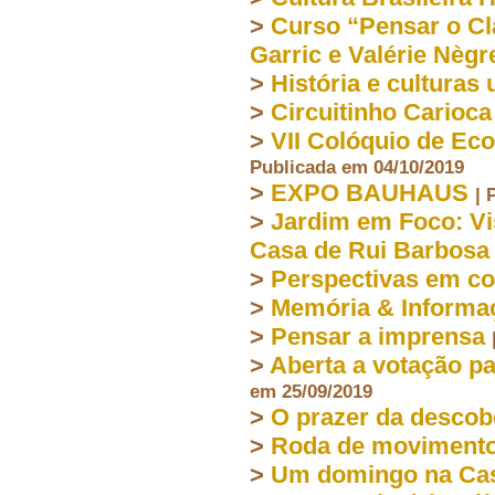
>
Curso “Pensar o C
Garric e Valérie Nègr
>
História e culturas
>
Circuitinho Carioca
>
VII Colóquio de Ec
Publicada em 04/10/2019
>
EXPO BAUHAUS
| 
>
Jardim em Foco: Vi
Casa de Rui Barbosa
>
Perspectivas em co
>
Memória & Informa
>
Pensar a imprensa
>
Aberta a votação p
em 25/09/2019
>
O prazer da descob
>
Roda de movimento
>
Um domingo na Cas