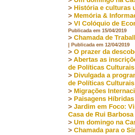
>
História e culturas
>
Memória & Informa
>
VI Colóquio de Eco
Publicada em 15/04/2019
>
Chamada de Trabalh
| Publicada em 12/04/2019
>
O prazer da descob
>
Abertas as inscriçõ
de Políticas Culturais
>
Divulgada a progra
de Políticas Culturais
>
Migrações Internac
>
Paisagens Híbridas
>
Jardim em Foco: Vi
Casa de Rui Barbosa
>
Um domingo na Cas
>
Chamada para o Sim