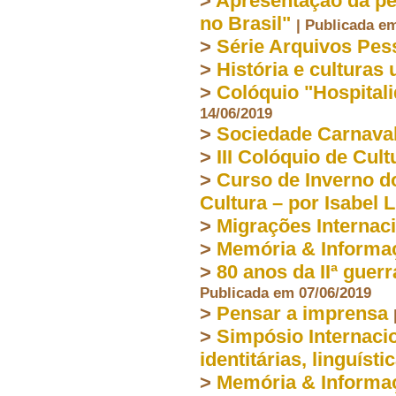
>
Apresentação da pe
no Brasil"
| Publicada e
>
Série Arquivos Pe
>
História e culturas
>
Colóquio "Hospitalid
14/06/2019
>
Sociedade Carnaval
>
III Colóquio de Cult
>
Curso de Inverno d
Cultura – por Isabel 
>
Migrações Internac
>
Memória & Informa
>
80 anos da IIª guer
Publicada em 07/06/2019
>
Pensar a imprensa
>
Simpósio Internaci
identitárias, linguísti
>
Memória & Inform