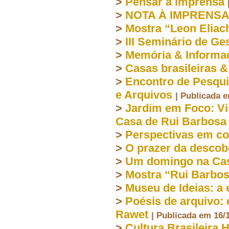
>
Pensar a imprensa
>
NOTA À IMPRENSA
>
Mostra “Leon Eliac
>
III Seminário de G
>
Memória & Informa
>
Casas brasileiras &
>
Encontro de Pesqu
e Arquivos
| Publicada 
>
Jardim em Foco: Vi
Casa de Rui Barbosa
>
Perspectivas em co
>
O prazer da descob
>
Um domingo na Cas
>
Mostra “Rui Barbos
>
Museu de Ideias: a
>
Poésis de arquivo:
Rawet
| Publicada em 16/
>
Cultura Brasileira 