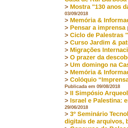
>
Mostra "130 anos da
03/09/2018
>
Memória & Informa
>
Pensar a imprensa
>
Ciclo de Palestras 
>
Curso Jardim & patr
>
Migrações Internac
>
O prazer da descob
>
Um domingo na Cas
>
Memória & Informa
>
Colóquio “Imprensa,
Publicada em 09/08/2018
>
II Simpósio Arqueol
>
Israel e Palestina: 
29/06/2018
>
3º Seminário Tecnol
digitais de arquivos,