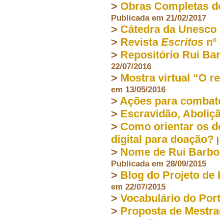
>
Obras Completas de
Publicada em 21/02/2017
>
Cátedra da Unesco
>
Revista
Escritos
nº 
>
Repositório Rui Bar
22/07/2016
>
Mostra virtual “O re
em 13/05/2016
>
Ações para combat
>
Escravidão, Aboliç
>
Como orientar os d
digital para doação?
>
Nome de Rui Barbosa
Publicada em 28/09/2015
>
Blog do Projeto de
em 22/07/2015
>
Vocabulário do Por
>
Proposta de Mestra