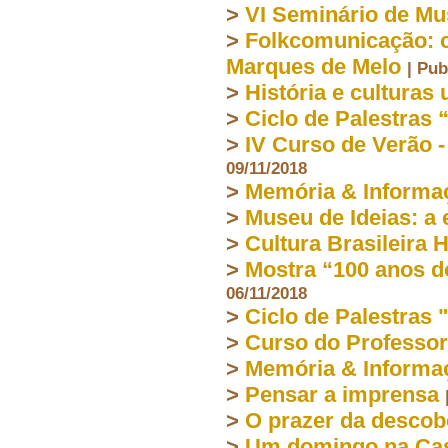
>
VI Seminário de Mu
>
Folkcomunicação: c
Marques de Melo
| Pub
>
História e culturas
>
Ciclo de Palestras
>
IV Curso de Verão -
09/11/2018
>
Memória & Informa
>
Museu de Ideias: a
>
Cultura Brasileira 
>
Mostra “100 anos d
06/11/2018
>
Ciclo de Palestras 
>
Curso do Professor
>
Memória & Informa
>
Pensar a imprensa
>
O prazer da descob
>
Um domingo na Cas