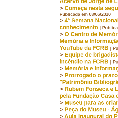
Acervo de Jorge de 
>
Começa nesta segun
Publicada em 08/06/2020
>
4ª Semana Nacional
conhecimento
| Public
>
O Centro de Memória
Memória e Informação
YouTube da FCRB
| P
>
Equipe de brigadis
incêndio na FCRB
| P
>
Memória e Informaç
>
Prorrogado o prazo
"Patrimônio Bibliogr
>
Rubem Fonseca e L
pela Fundação Casa 
>
Museu para as cria
>
Peça do Museu - Ág
>
Aula inaugural do