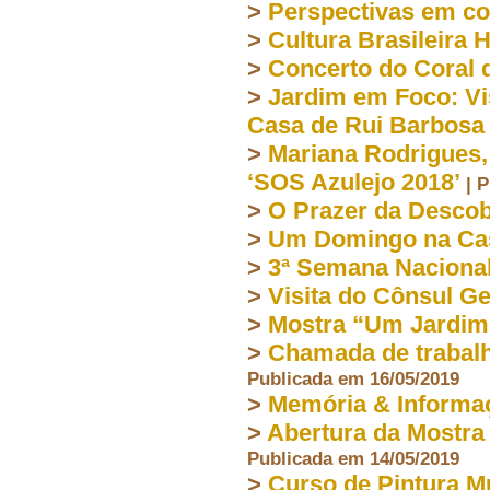
>
Perspectivas em co
>
Cultura Brasileira 
>
Concerto do Coral 
>
Jardim em Foco: Vi
Casa de Rui Barbosa
>
Mariana Rodrigues,
‘SOS Azulejo 2018’
| 
>
O Prazer da Descob
>
Um Domingo na Cas
>
3ª Semana Nacional
>
Visita do Cônsul G
>
Mostra “Um Jardim
>
Chamada de trabalh
Publicada em 16/05/2019
>
Memória & Informa
>
Abertura da Mostra 
Publicada em 14/05/2019
>
Curso de Pintura M