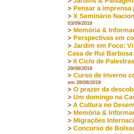
>
Jardins & Paisagen
>
Pensar a imprensa
>
X Seminário Nacion
03/09/2019
>
Memória & Informa
>
Perspectivas em co
>
Jardim em Foco: Vi
Casa de Rui Barbosa
>
II Ciclo de Palestr
29/08/2019
>
Curso de Inverno c
em 28/08/2019
>
O prazer da descob
>
Um domingo na Cas
>
A Cultura no Dese
>
Memória & Informa
>
Migrações Internac
>
Concurso de Bolsas