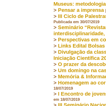
Museus: metodologia,
>
Pensar a imprensa
>
III Ciclo de Pales
Publicada em 30/07/2019
>
Seminário “Revistas
interdisciplinaridade,
>
Perspectivas em co
>
Links Edital Bolsas
>
Divulgação da clas
Iniciação Científica 2
>
O prazer da descob
>
Um domingo na cas
>
Memória & Informa
>
Homenagem ao cord
18/07/2019
>
I Encontro de joven
em 18/07/2019
>
III Seminário Nacio