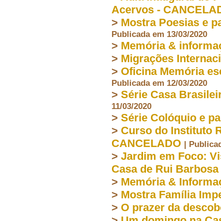
Acervos - CANCELA
>
Mostra Poesias e p
Publicada em 13/03/2020
>
Memória & inform
>
Migrações Interna
>
Oficina Memória es
Publicada em 12/03/2020
>
Série Casa Brasile
11/03/2020
>
Série Colóquio e p
>
Curso do Instituto 
CANCELADO
| Publica
>
Jardim em Foco: Vi
Casa de Rui Barbosa
>
Memória & Informa
>
Mostra Família Impe
>
O prazer da descob
>
Um domingo na Cas