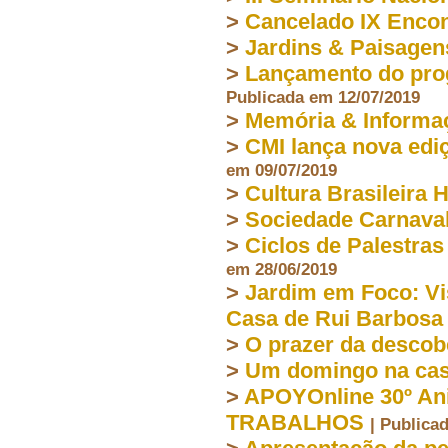
>
Cancelado IX Encon
>
Jardins & Paisagen
>
Lançamento do prog
Publicada em 12/07/2019
>
Memória & Informa
>
CMI lança nova edi
em 09/07/2019
>
Cultura Brasileira 
>
Sociedade Carnaval
>
Ciclos de Palestra
em 28/06/2019
>
Jardim em Foco: Vi
Casa de Rui Barbosa
>
O prazer da descob
>
Um domingo na cas
>
APOYOnline 30º A
TRABALHOS
| Publica