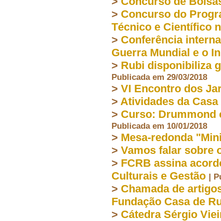
>
Concurso de Bolsas 
>
Concurso do Progr
Técnico e Científico 
>
Conferência interna
Guerra Mundial e o I
>
Rubi disponibiliza 
Publicada em 29/03/2018
>
VI Encontro dos Jar
>
Atividades da Casa
>
Curso: Drummond e
Publicada em 10/01/2018
>
Mesa-redonda "Mini
>
Vamos falar sobre
>
FCRB assina acordo
Culturais e Gestão
| P
>
Chamada de artigos
Fundação Casa de Ru
>
Cátedra Sérgio Viei