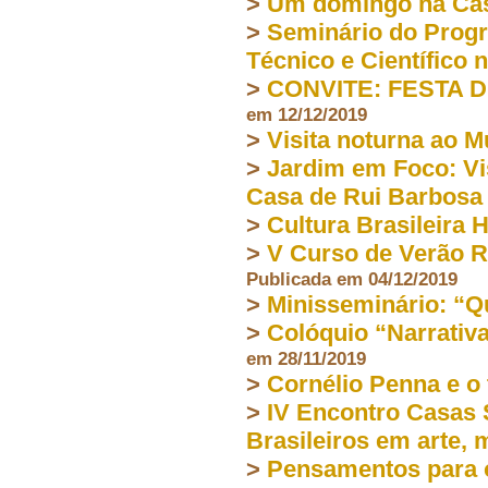
>
Um domingo na Cas
>
Seminário do Prog
Técnico e Científico 
>
CONVITE: FESTA 
em 12/12/2019
>
Visita noturna ao 
>
Jardim em Foco: Vi
Casa de Rui Barbosa
>
Cultura Brasileira 
>
V Curso de Verão R
Publicada em 04/12/2019
>
Minisseminário: “Q
>
Colóquio “Narrativa
em 28/11/2019
>
Cornélio Penna e o
>
IV Encontro Casas S
Brasileiros em arte,
>
Pensamentos para o