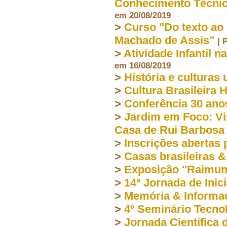
Conhecimento Técnico
em 20/08/2019
>
Curso "Do texto ao
Machado de Assis"
| 
>
Atividade Infantil n
em 16/08/2019
>
História e culturas
>
Cultura Brasileira 
>
Conferência 30 an
>
Jardim em Foco: Vi
Casa de Rui Barbosa
>
Inscrições abertas 
>
Casas brasileiras &
>
Exposição "Raimun
>
14ª Jornada de Inic
>
Memória & Informa
>
4º Seminário Tecnol
>
Jornada Científic