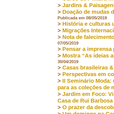
>
Jardins & Paisagen
>
Doação de mudas de
Publicada em 08/05/2019
>
História e culturas
>
Migrações Internac
>
Nota de faleciment
07/05/2019
>
Pensar a imprensa
>
Mostra “As ideias a
30/04/2019
>
Casas brasileiras &
>
Perspectivas em co
>
II Seminário Moda:
para as coleções de
>
Jardim em Foco: Vi
Casa de Rui Barbosa
>
O prazer da descob
>
Um domingo na Cas