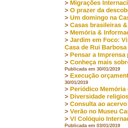
>
Migrações Internac
>
O prazer da descob
>
Um domingo na Cas
>
Casas brasileiras &
>
Memória & Informa
>
Jardim em Foco: Vi
Casa de Rui Barbosa
>
Pensar a Imprensa
>
Conheça mais sobre
Publicada em 30/01/2019
>
Execução orçament
30/01/2019
>
Periódico Memória
>
Diversidade religios
>
Consulta ao acerv
>
Verão no Museu Ca
>
VI Colóquio Interna
Publicada em 03/01/2019