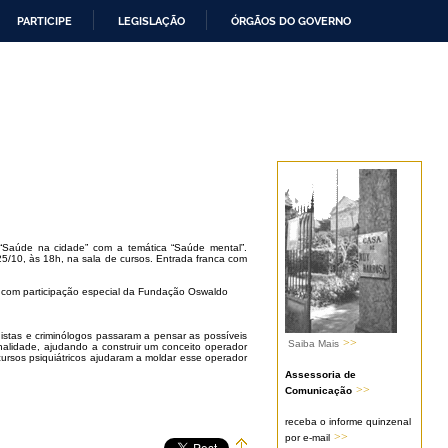
PARTICIPE
LEGISLAÇÃO
ÓRGÃOS DO GOVERNO
l “Saúde na cidade” com a temática “Saúde mental”.
a 25/10, às 18h, na sala de cursos. Entrada franca com
, com participação especial da Fundação Oswaldo
stas e criminólogos passaram a pensar as possíveis
>>
Saiba Mais
inalidade, ajudando a construir um conceito operador
cursos psiquiátricos ajudaram a moldar esse operador
Assessoria de
>>
Comunicação
receba o informe quinzenal
>>
por e-mail