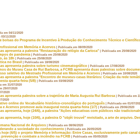
da em 04/11/2020
 03/11/2020
de bolsas do Programa de Incentivo à Produção do Conhecimento Técnico e Científico
rofissional em Memória e Acervos
| Publicada em 08/09/2020
as apresenta a palestra "Restauração do relógio da Carioca"
| Publicada em 25/08/2020
empos de pandemia
| Publicada em 25/08/2020
o, às 18h
| Publicada em 25/08/2020
ica no Brasil
| Publicada em 18/08/2020
sas apresenta palestra sobre turismo cinematográfico
| Publicada em 17/08/2020
anos do Museu Casa de Rui Barbosa, a FCRB apresenta duas palestras sobre docum
esso seletivo do Mestrado Profissional em Memória e Acervos
| Publicada em 10/08/2020
as apresenta a palestra "Encontro de museus-casas literários: Criação da rede temát
sta quarta-feira (5/8)
| Publicada em 03/08/2020
da em 31/07/2020
em 29/07/2020
07/2020
as apresenta palestra sobre a trajetória de Maria Augusta Rui Barbosa
| Publicada em 2
07/2020
ativo online do Vocabulário histórico-cronológico do português
| Publicada em 01/07/20
 Acervos promove aula inaugural nesta quarta-feira (1/7)
| Publicada em 29/06/2020
as apresenta, hoje (24/6), a palestra "Ações educativas com públicos não tradicion
s apresenta, hoje (10/6), a palestra O "objét trouvé" revisitado, a arte de arquivo. 
Semana Nacional de Arquivos
| Publicada em 08/06/2020
oderando a sociedade do conhecimento
| Publicada em 26/05/2020
a hoje (6/5) o projeto Memória e Informação: Entre Casas, exclusivamente pelo cana
na prevenção e combate a incêndio na FCRB
| Publicada em 05/05/2020