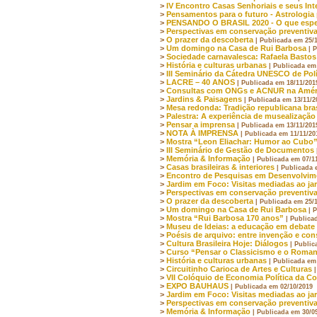
>
IV Encontro Casas Senhoriais e seus Int
>
Pensamentos para o futuro - Astrologi
>
PENSANDO O BRASIL 2020 - O que espe
>
Perspectivas em conservação preventiv
>
O prazer da descoberta
| Publicada em 25/
>
Um domingo na Casa de Rui Barbosa
| 
>
Sociedade carnavalesca: Rafaela Bastos
>
História e culturas urbanas
| Publicada em
>
III Seminário da Cátedra UNESCO de Polí
>
LACRE – 40 ANOS
| Publicada em 18/11/201
>
Consultas com ONGs e ACNUR na Améri
>
Jardins & Paisagens
| Publicada em 13/11/2
>
Mesa redonda: Tradição republicana bras
>
Palestra: A experiência de musealizaçã
>
Pensar a imprensa
| Publicada em 13/11/201
>
NOTA À IMPRENSA
| Publicada em 11/11/20
>
Mostra “Leon Eliachar: Humor ao Cubo
>
III Seminário de Gestão de Documentos
>
Memória & Informação
| Publicada em 07/1
>
Casas brasileiras & interiores
| Publicada 
>
Encontro de Pesquisas em Desenvolvime
>
Jardim em Foco: Visitas mediadas ao ja
>
Perspectivas em conservação preventiv
>
O prazer da descoberta
| Publicada em 25/
>
Um domingo na Casa de Rui Barbosa
| 
>
Mostra “Rui Barbosa 170 anos”
| Publica
>
Museu de Ideias: a educação em debate
>
Poésis de arquivo: entre invenção e co
>
Cultura Brasileira Hoje: Diálogos
| Public
>
Curso “Pensar o Classicismo e o Romant
>
História e culturas urbanas
| Publicada em
>
Circuitinho Carioca de Artes e Culturas
>
VII Colóquio de Economia Política da C
>
EXPO BAUHAUS
| Publicada em 02/10/2019
>
Jardim em Foco: Visitas mediadas ao ja
>
Perspectivas em conservação preventiv
>
Memória & Informação
| Publicada em 30/0