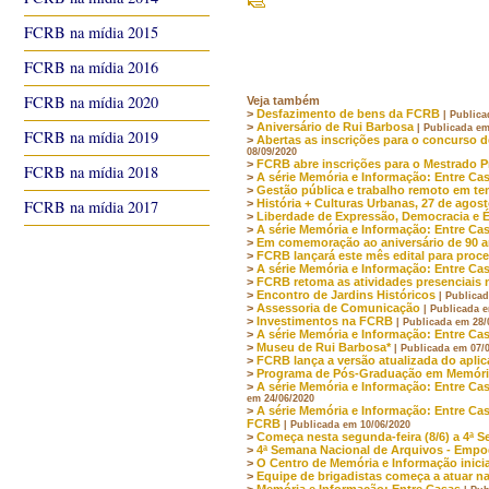
FCRB na mídia 2015
FCRB na mídia 2016
FCRB na mídia 2020
Veja também
>
Desfazimento de bens da FCRB
| Publica
>
Aniversário de Rui Barbosa
| Publicada em
FCRB na mídia 2019
>
Abertas as inscrições para o concurso 
08/09/2020
>
FCRB abre inscrições para o Mestrado P
FCRB na mídia 2018
>
A série Memória e Informação: Entre Cas
>
Gestão pública e trabalho remoto em t
>
História + Culturas Urbanas, 27 de agost
FCRB na mídia 2017
>
Liberdade de Expressão, Democracia e Ét
>
A série Memória e Informação: Entre Ca
>
Em comemoração ao aniversário de 90 
>
FCRB lançará este mês edital para proc
>
A série Memória e Informação: Entre Cas
>
FCRB retoma as atividades presenciais ne
>
Encontro de Jardins Históricos
| Publica
>
Assessoria de Comunicação
| Publicada 
>
Investimentos na FCRB
| Publicada em 28/
>
A série Memória e Informação: Entre Cas
>
Museu de Rui Barbosa*
| Publicada em 07/
>
FCRB lança a versão atualizada do aplic
>
Programa de Pós-Graduação em Memória e
>
A série Memória e Informação: Entre Cas
em 24/06/2020
>
A série Memória e Informação: Entre Casa
FCRB
| Publicada em 10/06/2020
>
Começa nesta segunda-feira (8/6) a 4ª 
>
4ª Semana Nacional de Arquivos - Emp
>
O Centro de Memória e Informação inici
>
Equipe de brigadistas começa a atuar 
>
Memória e Informação: Entre Casas