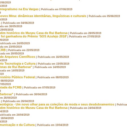
2/06/2019
6/2019
 integralismo na Era Vargas
| Publicada em 07/06/2019
9
vos Mina: dinâmicas identitárias, linguísticas e culturais
| Publicada em 05/06/2019
6/2019
a
| Publicada em 04/06/2019
ada em 30/05/2019
 29/05/2019
rdim histórico do Museu Casa de Rui Barbosa
| Publicada em 28/05/2019
foi ganhadora do Prêmio ‘SOS Azulejo 2018’
| Publicada em 27/05/2019
05/2019
Publicada em 24/05/2019
ada em 23/05/2019
FCRB
| Publicada em 22/05/2019
icada em 20/05/2019
de Arquivos Científicos
| Publicada em 16/05/2019
5/2019
io Tecnologia e Cultura
| Publicada em 15/05/2019
nistas de Rui Barbosa"
| Publicada em 14/05/2019
icada em 14/05/2019
019
istério Público Federal
| Publicada em 08/05/2019
 08/05/2019
7/05/2019
entada da FCRB
| Publicada em 07/05/2019
9
 Barbosa”
| Publicada em 30/04/2019
em 26/04/2019
a
| Publicada em 26/04/2019
eológica - Um novo olhar para as coleções de moda e seus desdobramentos
| Publica
rdim histórico do Museu Casa de Rui Barbosa
| Publicada em 24/04/2019
04/2019
Publicada em 24/04/2019
 18/04/2019
4/2019
municação e da Cultura
| Publicada em 15/04/2019