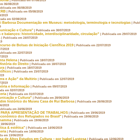
| Publicada em 07/08/2019
em 06/08/2019
ublicada em 06/08/2019
FCRB
| Publicada em 05/08/2019
8/2019
icada em 02/08/2019
ui Barbosa Documentação em Museus: metodologia, terminologia e tecnologias
| Pub
9
municação e Cultura"
| Publicada em 30/07/2019
 e balanços: historicidade, interdisciplinaridade, circulação”
| Publicada em 29/07/2019
a
| Publicada em 24/07/2019
19
ncurso de Bolsas de Iniciação Científica 2019
| Publicada em 22/07/2019
07/2019
ublicada em 22/07/2019
7/2019
nta Helena
| Publicada em 18/07/2019
istória do Direito
| Publicada em 18/07/2019
ura
| Publicada em 18/07/2019
tíficos
| Publicada em 15/07/2019
019
a e Ação” da Multirio
| Publicada em 12/07/2019
7/2019
ória e Informação
| Publicada em 09/07/2019
ada em 02/07/2019
eria
| Publicada em 01/07/2019
unicação e Cultura”
| Publicada em 28/06/2019
rdim histórico do Museu Casa de Rui Barbosa
| Publicada em 26/06/2019
06/2019
ublicada em 24/06/2019
ADA PARA APRESENTAÇÃO DE TRABALHOS
| Publicada em 19/06/2019
econômico dos Refugiados no Brasil"
| Publicada em 19/06/2019
 Chamma
| Publicada em 19/06/2019
 18/06/2019
tica & estética"
| Publicada em 14/06/2019
eria
| Publicada em 14/06/2019
da em 13/06/2019
sa de Altos Estudos em Cultura – por Isabel Lustosa
| Publicada em 12/06/2019