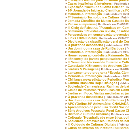
>
Casas brasileiras & interiores
| Publicada 
>
Exposição "Raimundo Santa Helena"
| P
>
14ª Jornada de Iniciação Científica da 
>
Memória & Informação
| Publicada em 05/0
>
4º Seminário Tecnologia e Cultura
| Publ
>
Jornada Científica do Museu Casa de R
>
Pensar a imprensa
| Publicada em 01/08/201
>
III Ciclo de Palestras "Pesquisas em Co
>
Seminário “Revistas em revista, desafios
>
Perspectivas em conservação preventiv
>
Links Edital Bolsas
| Publicada em 23/07/20
>
Divulgação da classificação geral do Co
>
O prazer da descoberta
| Publicada em 22/
>
Um domingo na casa de Rui Barbosa
| P
>
Memória & Informação
| Publicada em 19/0
>
Homenagem ao cordelista Raimundo Sa
>
I Encontro de jovens pesquisadores de H
>
III Seminário Nacional de Turismo e Cult
>
Cancelado IX Encontro de Arquivos Cien
>
Jardins & Paisagens
| Publicada em 12/07/2
>
Lançamento do programa “Escola, Câmer
>
Memória & Informação
| Publicada em 10/0
>
CMI lança nova edição do Periódico Mem
>
Cultura Brasileira Hoje: Diálogos
| Public
>
Sociedade Carnavalesca: Rainhas de bat
>
Ciclos de Palestras “Pesquisas em Com
>
Jardim em Foco: Visitas mediadas ao ja
>
O prazer da descoberta
| Publicada em 24/
>
Um domingo na casa de Rui Barbosa
| P
>
APOYOnline 30º Aniversário: CHAM
>
Apresentação da pesquisa "Perfil Socio
>
Série Arquivos Pessoais: Foed Castro
>
História e culturas urbanas
| Publicada em
>
Colóquio "Hospitalidade entre ética, polí
>
Sociedade Carnavalesca: Rainhas de bat
>
III Colóquio de Culturas Digitais
| Publica
>
Curso de Inverno do Instituto Rui Barbo