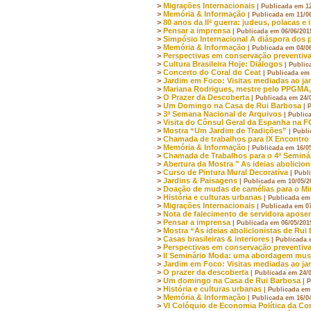
>
Migrações Internacionais
| Publicada em 1
>
Memória & Informação
| Publicada em 11/0
>
80 anos da IIª guerra: judeus, polacas e
>
Pensar a imprensa
| Publicada em 06/06/201
>
Simpósio Internacional A diáspora dos po
>
Memória & Informação
| Publicada em 04/0
>
Perspectivas em conservação preventiv
>
Cultura Brasileira Hoje: Diálogos
| Public
>
Concerto do Coral do Ceat
| Publicada em
>
Jardim em Foco: Visitas mediadas ao ja
>
Mariana Rodrigues, mestre pelo PPGMA, 
>
O Prazer da Descoberta
| Publicada em 24/
>
Um Domingo na Casa de Rui Barbosa
| 
>
3ª Semana Nacional de Arquivos
| Public
>
Visita do Cônsul Geral da Espanha na 
>
Mostra “Um Jardim de Tradições”
| Publ
>
Chamada de trabalhos para IX Encontro 
>
Memória & Informação
| Publicada em 16/0
>
Chamada de Trabalhos para o 4º Seminár
>
Abertura da Mostra " As ideias abolicio
>
Curso de Pintura Mural Decorativa
| Publ
>
Jardins & Paisagens
| Publicada em 10/05/2
>
Doação de mudas de camélias para o Min
>
História e culturas urbanas
| Publicada em
>
Migrações Internacionais
| Publicada em 0
>
Nota de falecimento de servidora apos
>
Pensar a imprensa
| Publicada em 06/05/201
>
Mostra “As ideias abolicionistas de Rui
>
Casas brasileiras & interiores
| Publicada 
>
Perspectivas em conservação preventiv
>
II Seminário Moda: uma abordagem mus
>
Jardim em Foco: Visitas mediadas ao ja
>
O prazer da descoberta
| Publicada em 24/
>
Um domingo na Casa de Rui Barbosa
| 
>
História e culturas urbanas
| Publicada em
>
Memória & Informação
| Publicada em 16/0
>
VI Colóquio de Economia Política da Co