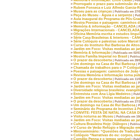
| Pu
>
Prorrogado o prazo para submissão de a
>
Rubem Fonseca e Luiz Alfredo Garcia-
>
Museu para as crianças
| Publicada em 27/
>
Peça do Museu - Águia e a serpente
| Pu
>
Aula inaugural do Programa de Pós-G
>
Mostra Poesias e paisagem: caminhos d
>
Memória & informação - CANCELADA
| 
>
Migrações Internacionais - CANCELADA
>
Oficina Memória escrita e estudos ling
>
Série Casa Brasileiras & Interiores - 
>
Série Colóquio e palestras sobre Marcel
>
Curso do Instituto Rui Barbosa de Alt
>
Jardim em Foco: Visitas mediadas ao ja
>
Memória & Informação
| Publicada em 02/0
>
Mostra Família Imperial no Brasil
| Public
>
O prazer da descoberta
| Publicada em 28/
>
Um domingo na Casa de Rui Barbosa
| 
>
Chamada de trabalhos para o 7º Colóquio
>
Poesias e paisagem: caminhos de João 
>
Revista Memória e Informação torna púb
>
O prazer da descoberta
| Publicada em 11/
>
Um domingo na Casa de Rui Barbosa
| 
>
Jardim em Foco: Visitas mediadas ao ja
>
Diversidade religiosa brasileira: evangé
>
Entrevista com Ana Lígia Medeiros
| Pub
>
Jardim em Foco: Visitas mediadas ao ja
>
O prazer da descoberta
| Publicada em 27/
>
Um domingo na Casa de Rui Barbosa
| 
>
Seminário do Programa de Incentivo à P
>
CONVITE: FESTA DE NATAL NA CASA 
>
Visita noturna ao Museu
| Publicada em 10
>
Jardim em Foco: Visitas mediadas ao ja
>
Cultura Brasileira Hoje: Diálogos
| Public
>
V Curso de Verão Refúgio e Migração em
>
Minisseminário: “Questões de Tradução
>
Colóquio “Narrativas do eu: corpos, ima
>
Cornélio Penna e o tempo sensível
| Pub