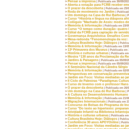
>
Pensar a imprensa
| Publicada em 30/09/201
>
Aberta a votação para FCRB receber em
>
O prazer da descoberta
| Publicada em 25/
>
Roda de movimento no Jardim
| Publicad
>
Um domingo na Casa de Rui Barbosa
| 
>
Curso “História e língua na diáspora afr
>
Colóquio "Machado de Assis: modos de
>
Memória & Informação
| Publicada em 23/0
>
Curso “O tempo como duração: quatro h
>
Edital da FCRB para captação de servid
>
Governança Arquivística: Desafios Con
>
Mesa-redonda “Fenomenologia da voz: 
>
Cultura Brasileira Hoje: Diálogos
| Public
>
Memória & Informação
| Publicada em 13/0
>
13ª Primavera dos Museus
| Publicada em 
>
História e culturas urbanas
| Publicada em
>
Mostra “130 anos da Proclamação da Re
>
Jardins & Paisagens
| Publicada em 05/09/2
>
Pensar a imprensa
| Publicada em 05/09/201
>
X Seminário Nacional da Cátedra Sérgio 
>
Memória & Informação
| Publicada em 02/0
>
Perspectivas em conservação preventiv
>
Jardim em Foco: Visitas mediadas ao ja
>
II Ciclo de Palestras “Paradigmas Cultur
>
Curso de Inverno com o professor Han
>
O prazer da descoberta
| Publicada em 26/
>
Um domingo na Casa de Rui Barbosa
| 
>
A Cultura no Desenvolvimento Humano
>
Memória & Informação
| Publicada em 21/0
>
Migrações Internacionais
| Publicada em 2
>
Concurso de Bolsas do Programa de Ince
>
Curso "Do texto ao hipertexto: prepara
>
Atividade Infantil na Biblioteca Infantoj
>
História e culturas urbanas
| Publicada em
>
Cultura Brasileira Hoje: Diálogos
| Public
>
Conferência 30 anos APOYOnline
| Publi
>
Jardim em Foco: Visitas mediadas ao ja
>
Inscrições abertas para mestrado profis