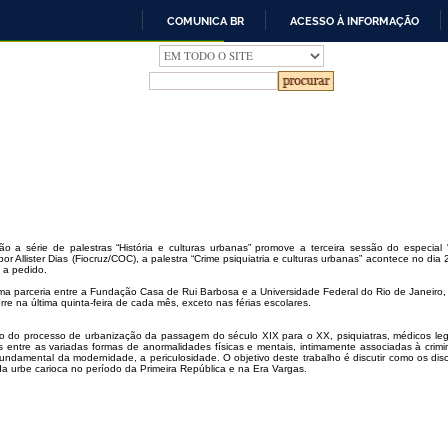
COMUNICA BR
ACESSO À INFORMAÇÃO
IR
PARA
O
CONTEÚDO
ão a série de palestras “História e culturas urbanas” promove a terceira sessão do especia
por Allister Dias (Fiocruz/COC), a palestra “Crime psiquiatria e culturas urbanas” acontece no di
s a pedido.
uma parceria entre a Fundação Casa de Rui Barbosa e a Universidade Federal do Rio de Janeiro
rre na última quinta-feira de cada mês, exceto nas férias escolares.
o do processo de urbanização da passagem do século XIX para o XX, psiquiatras, médicos legi
es entre as variadas formas de anormalidades físicas e mentais, intimamente associadas à crim
 fundamental da modernidade, a periculosidade. O objetivo deste trabalho é discutir como os dis
da urbe carioca no período da Primeira República e na Era Vargas.