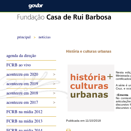
principal
>
notícias
História e culturas urbanas
agenda da direção
FCRB ao vivo
Nesta ediç
aconteceu em 2020
Ministrada 
certificado
aconteceu em 2019
A série é 
Cruz, e oco
aconteceu em 2018
::Ementa
No context
aconteceu em 2017
articulaçõ
discursivo
discursivo 
FCRB na mídia 2012
FCRB na mídia 2013
Publicada em 11/10/2018
FCRB na mídia 2014