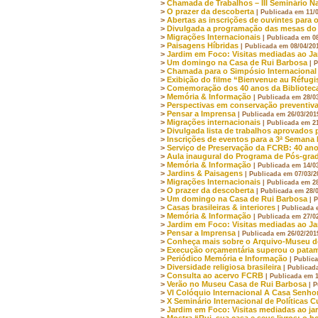
>
Chamada de Trabalhos – III Seminário Na
>
O prazer da descoberta
| Publicada em 11/
>
Abertas as inscrições de ouvintes para o
>
Divulgada a programação das mesas do X 
>
Migrações Internacionais
| Publicada em 0
>
Paisagens Híbridas
| Publicada em 08/04/20
>
Jardim em Foco: Visitas mediadas ao J
>
Um domingo na Casa de Rui Barbosa
| 
>
Chamada para o Simpósio Internacional A
>
Exibição do filme “Bienvenue au Réfugi
>
Comemoração dos 40 anos da Biblioteca 
>
Memória & Informação
| Publicada em 28/0
>
Perspectivas em conservação preventiv
>
Pensar a Imprensa
| Publicada em 26/03/201
>
Migrações internacionais
| Publicada em 2
>
Divulgada lista de trabalhos aprovados p
>
Inscrições de eventos para a 3ª Semana
>
Serviço de Preservação da FCRB: 40 an
>
Aula inaugural do Programa de Pós-gr
>
Memória & Informação
| Publicada em 14/0
>
Jardins & Paisagens
| Publicada em 07/03/2
>
Migrações Internacionais
| Publicada em 2
>
O prazer da descoberta
| Publicada em 28/
>
Um domingo na Casa de Rui Barbosa
| 
>
Casas brasileiras & interiores
| Publicada 
>
Memória & Informação
| Publicada em 27/0
>
Jardim em Foco: Visitas mediadas ao J
>
Pensar a Imprensa
| Publicada em 26/02/201
>
Conheça mais sobre o Arquivo-Museu de 
>
Execução orçamentária superou o pata
>
Periódico Memória e Informação
| Public
>
Diversidade religiosa brasileira
| Publicad
>
Consulta ao acervo FCRB
| Publicada em 
>
Verão no Museu Casa de Rui Barbosa
| 
>
VI Colóquio Internacional A Casa Senhor
>
X Seminário Internacional de Políticas 
>
Jardim em Foco: Visitas mediadas ao ja
>
Mostra “Rui, sua casa e seus livros: o 