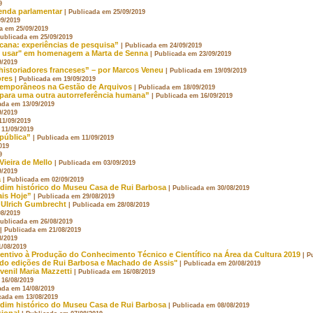
9
enda parlamentar
| Publicada em 25/09/2019
09/2019
a em 25/09/2019
Publicada em 25/09/2019
icana: experiências de pesquisa”
| Publicada em 24/09/2019
 usar" em homenagem a Marta de Senna
| Publicada em 23/09/2019
9/2019
istoriadores franceses” – por Marcos Veneu
| Publicada em 19/09/2019
ores
| Publicada em 19/09/2019
temporâneos na Gestão de Arquivos
| Publicada em 18/09/2019
para uma outra autorreferência humana”
| Publicada em 16/09/2019
ada em 13/09/2019
9/2019
11/09/2019
 11/09/2019
pública”
| Publicada em 11/09/2019
019
9
Vieira de Mello
| Publicada em 03/09/2019
9/2019
a
| Publicada em 02/09/2019
rdim histórico do Museu Casa de Rui Barbosa
| Publicada em 30/08/2019
ais Hoje”
| Publicada em 29/08/2019
s Ulrich Gumbrecht
| Publicada em 28/08/2019
08/2019
Publicada em 26/08/2019
| Publicada em 21/08/2019
8/2019
1/08/2019
ntivo à Produção do Conhecimento Técnico e Científico na Área da Cultura 2019
| P
ndo edições de Rui Barbosa e Machado de Assis"
| Publicada em 20/08/2019
uvenil Maria Mazzetti
| Publicada em 16/08/2019
 16/08/2019
ada em 14/08/2019
cada em 13/08/2019
rdim histórico do Museu Casa de Rui Barbosa
| Publicada em 08/08/2019
sional