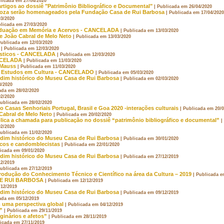
blicada em 27/04/2020
rtigos ao dossiê "Patrimônio Bibliográfico e Documental"
| Publicada em 26/04/2020
Roza serão homenageados pela Fundação Casa de Rui Barbosa
| Publicada em 17/04/2020
03/2020
blicada em 27/03/2020
raduação em Memória e Acervos - CANCELADA
| Publicada em 13/03/2020
e João Cabral de Melo Neto
| Publicada em 13/03/2020
Publicada em 12/03/2020
| Publicada em 12/03/2020
uísticos - CANCELADA
| Publicada em 12/03/2020
CANCELADA
| Publicada em 11/03/2020
 Mauss
| Publicada em 11/03/2020
os Estudos em Cultura - CANCELADO
| Publicada em 05/03/2020
rdim histórico do Museu Casa de Rui Barbosa
| Publicada em 02/03/2020
3/2020
ada em 28/02/2020
02/2020
Publicada em 28/02/2020
 Casas Senhoriais Portugal, Brasil e Goa 2020 -interações culturais
| Publicada em 20/
Cabral de Melo Neto
| Publicada em 20/02/2020
lica a chamada para publicação no dossiê “patrimônio bibliográfico e documental”
|
02/2020
Publicada em 11/02/2020
rdim histórico do Museu Casa de Rui Barbosa
| Publicada em 30/01/2020
licos e candomblecistas
| Publicada em 22/01/2020
licada em 09/01/2020
rdim histórico do Museu Casa de Rui Barbosa
| Publicada em 27/12/2019
12/2019
Publicada em 27/12/2019
rodução do Conhecimento Técnico e Científico na área da Cultura – 2019
| Publicada e
DE RUI BARBOSA
| Publicada em 12/12/2019
/12/2019
rdim histórico do Museu Casa de Rui Barbosa
| Publicada em 09/12/2019
ada em 05/12/2019
 uma perspectiva global
| Publicada em 04/12/2019
”
| Publicada em 29/11/2019
ginários e afetos”
| Publicada em 28/11/2019
licada em 27/11/2019