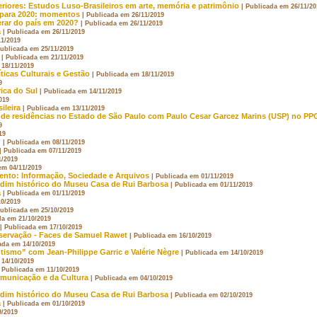
eriores: Estudos Luso-Brasileiros em arte, memória e patrimônio
| Publicada em 26/11/20
a para 2020: momentos
| Publicada em 26/11/2019
rar do país em 2020?
| Publicada em 26/11/2019
a
| Publicada em 26/11/2019
11/2019
Publicada em 25/11/2019
| Publicada em 21/11/2019
 18/11/2019
ticas Culturais e Gestão
| Publicada em 18/11/2019
9
ca do Sul
| Publicada em 14/11/2019
019
ileira
| Publicada em 13/11/2019
o de residências no Estado de São Paulo com Paulo Cesar Garcez Marins (USP) no P
9
19
”
| Publicada em 08/11/2019
| Publicada em 07/11/2019
1/2019
em 04/11/2019
nto: Informação, Sociedade e Arquivos
| Publicada em 01/11/2019
rdim histórico do Museu Casa de Rui Barbosa
| Publicada em 01/11/2019
a
| Publicada em 01/11/2019
10/2019
Publicada em 25/10/2019
da em 21/10/2019
| Publicada em 17/10/2019
nservação - Faces de Samuel Rawet
| Publicada em 16/10/2019
ada em 14/10/2019
ismo” com Jean-Philippe Garric e Valérie Nègre
| Publicada em 14/10/2019
 14/10/2019
| Publicada em 11/10/2019
omunicação e da Cultura
| Publicada em 04/10/2019
rdim histórico do Museu Casa de Rui Barbosa
| Publicada em 02/10/2019
a
| Publicada em 01/10/2019
9/2019