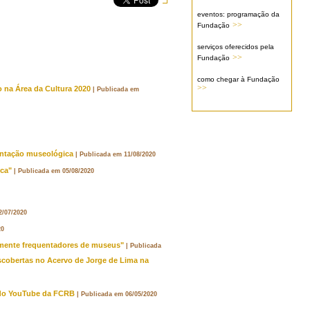
eventos: programação da
>>
Fundação
serviços oferecidos pela
>>
Fundação
como chegar à Fundação
>>
 na Área da Cultura 2020
| Publicada em
entação museológica
| Publicada em 11/08/2020
ica"
| Publicada em 05/08/2020
2/07/2020
20
almente frequentadores de museus"
| Publicada
Descobertas no Acervo de Jorge de Lima na
l do YouTube da FCRB
| Publicada em 06/05/2020