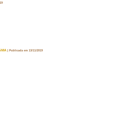
19
PGMA
| Publicada em 13/11/2019