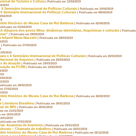
cional de Turismo e Cultura
| Publicada em 12/04/2019
04/2019
 X Seminário Internacional de Políticas Culturais
| Publicada em 10/04/2019
Seminário Internacional de Políticas Culturais
| Publicada em 08/04/2019
8/04/2019
19
ardim Histórico do Museu Casa de Rui Barbosa
| Publicada em 02/04/2019
Publicada em 01/04/2019
 diáspora dos povos Mina: dinâmicas identitárias, linguísticas e culturais
| Publicada
stan”
| Publicada em 29/03/2019
Infantil Maria Mazzetti
| Publicada em 28/03/2019
3/2019
a
| Publicada em 27/03/2019
9
1/03/2019
ara o X Seminário Internacional de Políticas Culturais
| Publicada em 20/03/2019
 Nacional de Arquivos
| Publicada em 20/03/2019
os de atuação
| Publicada em 19/03/2019
aduação da FCRB
| Publicada em 15/03/2019
3/2019
019
8/02/2019
02/2019
Publicada em 28/02/2019
em 27/02/2019
2/2019
ardim Histórico do Museu Casa de Rui Barbosa
| Publicada em 26/02/2019
9
Literatura Brasileira
| Publicada em 30/01/2019
mar de 98%
| Publicada em 30/01/2019
ada em 21/01/2019
a em 16/01/2019
14/01/2019
Publicada em 07/01/2019
ial: Anatomia de Interiores
| Publicada em 03/01/2019
Culturais – Chamada de trabalhos
| Publicada em 02/01/2019
rdim histórico do Museu Casa de Rui Barbosa
| Publicada em 26/12/2018
homem e sua biblioteca”