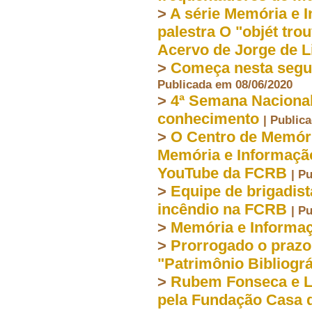
>
A série Memória e I
palestra O "objét tro
Acervo de Jorge de 
>
Começa nesta segun
Publicada em 08/06/2020
>
4ª Semana Nacional
conhecimento
| Public
>
O Centro de Memória
Memória e Informação
YouTube da FCRB
| P
>
Equipe de brigadis
incêndio na FCRB
| P
>
Memória e Informaç
>
Prorrogado o prazo
"Patrimônio Bibliogr
>
Rubem Fonseca e L
pela Fundação Casa 