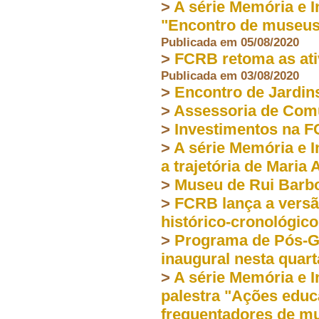
>
A série Memória e I
"Encontro de museus-
Publicada em 05/08/2020
>
FCRB retoma as ativ
Publicada em 03/08/2020
>
Encontro de Jardin
>
Assessoria de Com
>
Investimentos na 
>
A série Memória e 
a trajetória de Maria
>
Museu de Rui Barb
>
FCRB lança a versão
histórico-cronológic
>
Programa de Pós-G
inaugural nesta quarta
>
A série Memória e I
palestra "Ações educ
frequentadores de m