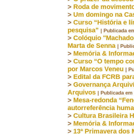
>
Roda de movimento
>
Um domingo na Cas
>
Curso “História e l
pesquisa”
| Publicada e
>
Colóquio "Machado
Marta de Senna
| Publ
>
Memória & Informa
>
Curso “O tempo com
por Marcos Veneu
| P
>
Edital da FCRB par
>
Governança Arquiví
Arquivos
| Publicada em
>
Mesa-redonda “Fen
autorreferência hum
>
Cultura Brasileira 
>
Memória & Informa
>
13ª Primavera dos