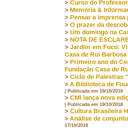
>
Curso do Professor
>
Memória & Informa
>
Pensar a imprensa
>
O prazer da descob
>
Um domingo na Cas
>
NOTA DE ESCLAR
>
Jardim em Foco: Vi
Casa de Rui Barbosa
>
Primeiro ano do Ce
Fundação Casa de Ru
>
Ciclo de Palestras 
>
A Biblioteca de Fou
| Publicada em 19/10/2018
>
CMI lança nova edi
| Publicada em 19/10/2018
>
Cultura Brasileira 
>
Análise de conjuntu
17/10/2018