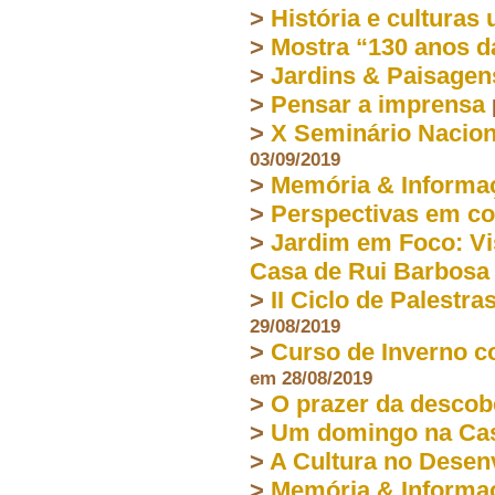
>
História e culturas
>
Mostra “130 anos d
>
Jardins & Paisagen
>
Pensar a imprensa
>
X Seminário Nacion
03/09/2019
>
Memória & Informa
>
Perspectivas em co
>
Jardim em Foco: Vi
Casa de Rui Barbosa
>
II Ciclo de Palestr
29/08/2019
>
Curso de Inverno c
em 28/08/2019
>
O prazer da descob
>
Um domingo na Cas
>
A Cultura no Dese
>
Memória & Informa