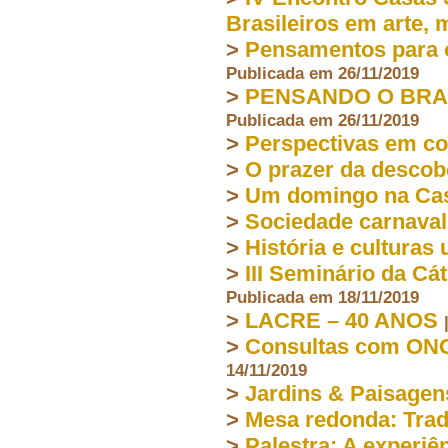
Brasileiros em arte,
>
Pensamentos para o
Publicada em 26/11/2019
>
PENSANDO O BRASIL
Publicada em 26/11/2019
>
Perspectivas em c
>
O prazer da descob
>
Um domingo na Cas
>
Sociedade carnaval
>
História e culturas
>
III Seminário da Cá
Publicada em 18/11/2019
>
LACRE – 40 ANOS
>
Consultas com ONG
14/11/2019
>
Jardins & Paisagen
>
Mesa redonda: Tradi
>
Palestra: A experiê