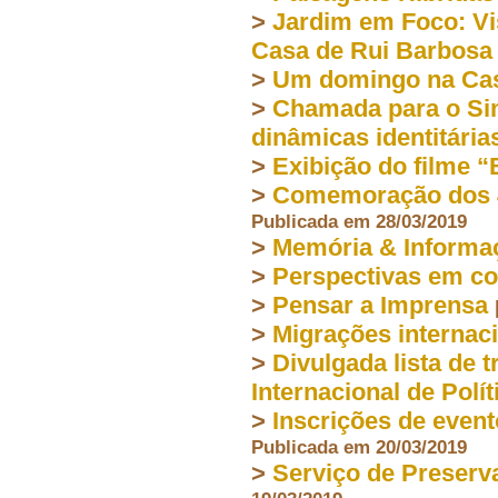
>
Jardim em Foco: Vi
Casa de Rui Barbosa
>
Um domingo na Cas
>
Chamada para o Sim
dinâmicas identitárias
>
Exibição do filme 
>
Comemoração dos 40 
Publicada em 28/03/2019
>
Memória & Informa
>
Perspectivas em co
>
Pensar a Imprensa
>
Migrações internac
>
Divulgada lista de 
Internacional de Polít
>
Inscrições de even
Publicada em 20/03/2019
>
Serviço de Preserv