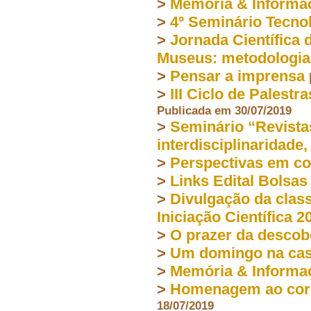
>
Memória & Informa
>
4º Seminário Tecnol
>
Jornada Científic
Museus: metodologia,
>
Pensar a imprensa
>
III Ciclo de Pales
Publicada em 30/07/2019
>
Seminário “Revistas
interdisciplinaridade,
>
Perspectivas em co
>
Links Edital Bolsas
>
Divulgação da clas
Iniciação Científica 2
>
O prazer da descob
>
Um domingo na cas
>
Memória & Informa
>
Homenagem ao cord
18/07/2019