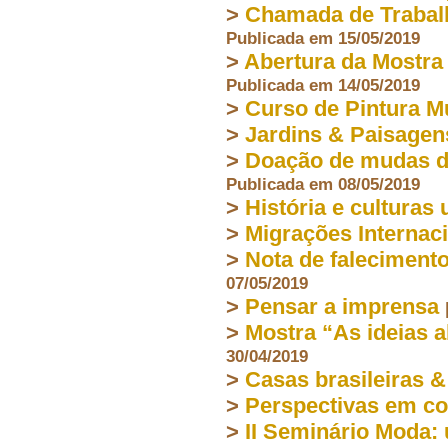
>
Chamada de Trabalh
Publicada em 15/05/2019
>
Abertura da Mostra 
Publicada em 14/05/2019
>
Curso de Pintura M
>
Jardins & Paisagen
>
Doação de mudas de
Publicada em 08/05/2019
>
História e culturas
>
Migrações Internac
>
Nota de faleciment
07/05/2019
>
Pensar a imprensa
>
Mostra “As ideias a
30/04/2019
>
Casas brasileiras &
>
Perspectivas em co
>
II Seminário Moda: