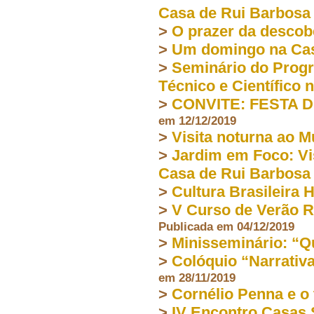
Casa de Rui Barbosa
>
O prazer da descob
>
Um domingo na Cas
>
Seminário do Prog
Técnico e Científico 
>
CONVITE: FESTA 
em 12/12/2019
>
Visita noturna ao 
>
Jardim em Foco: Vi
Casa de Rui Barbosa
>
Cultura Brasileira 
>
V Curso de Verão R
Publicada em 04/12/2019
>
Minisseminário: “Q
>
Colóquio “Narrativa
em 28/11/2019
>
Cornélio Penna e o
>
IV Encontro Casas S