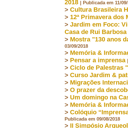
2018
| Publicada em 11/09
>
Cultura Brasileira 
>
12ª Primavera dos
>
Jardim em Foco: Vi
Casa de Rui Barbosa
>
Mostra "130 anos da
03/09/2018
>
Memória & Informa
>
Pensar a imprensa
>
Ciclo de Palestras 
>
Curso Jardim & patr
>
Migrações Internac
>
O prazer da descob
>
Um domingo na Cas
>
Memória & Informa
>
Colóquio “Imprensa,
Publicada em 09/08/2018
>
II Simpósio Arqueol