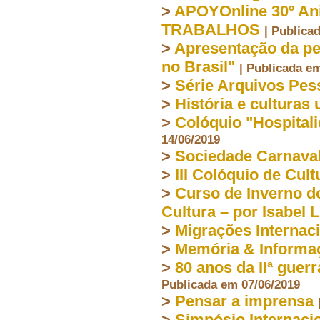
>
APOYOnline 30º A
TRABALHOS
| Publica
>
Apresentação da pe
no Brasil"
| Publicada e
>
Série Arquivos Pe
>
História e culturas
>
Colóquio "Hospitalid
14/06/2019
>
Sociedade Carnaval
>
III Colóquio de Cult
>
Curso de Inverno d
Cultura – por Isabel 
>
Migrações Internac
>
Memória & Informa
>
80 anos da IIª guer
Publicada em 07/06/2019
>
Pensar a imprensa
>
Simpósio Internaci