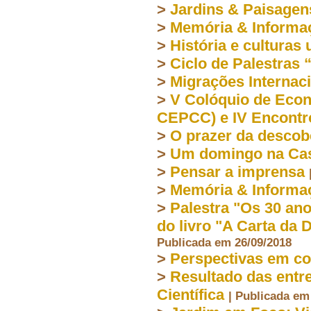
>
Jardins & Paisagen
>
Memória & Informa
>
História e culturas
>
Ciclo de Palestras
>
Migrações Internac
>
V Colóquio de Econ
CEPCC) e IV Encont
>
O prazer da descob
>
Um domingo na Cas
>
Pensar a imprensa
>
Memória & Inform
>
Palestra "Os 30 an
do livro "A Carta da
Publicada em 26/09/2018
>
Perspectivas em co
>
Resultado das entr
Científica
| Publicada em