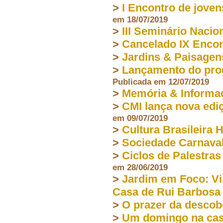
>
I Encontro de joven
em 18/07/2019
>
III Seminário Nacio
>
Cancelado IX Encon
>
Jardins & Paisagen
>
Lançamento do prog
Publicada em 12/07/2019
>
Memória & Informa
>
CMI lança nova edi
em 09/07/2019
>
Cultura Brasileira 
>
Sociedade Carnaval
>
Ciclos de Palestra
em 28/06/2019
>
Jardim em Foco: Vi
Casa de Rui Barbosa
>
O prazer da descob
>
Um domingo na cas