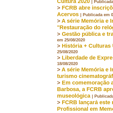
Cultura 2020
| Publicad
>
FCRB abre inscriçõ
Acervos
| Publicada em 
>
A série Memória e I
"Restauração do reló
>
Gestão pública e t
em 25/08/2020
>
História + Culturas
25/08/2020
>
Liberdade de Expre
18/08/2020
>
A série Memória e 
turismo cinematográf
>
Em comemoração ao
Barbosa, a FCRB apr
museológica
| Publicad
>
FCRB lançará este 
Profissional em Mem