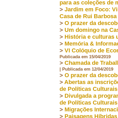
para as coleções de
>
Jardim em Foco: Vi
Casa de Rui Barbosa
>
O prazer da descob
>
Um domingo na Cas
>
História e culturas
>
Memória & Informa
>
VI Colóquio de Eco
Publicada em 15/04/2019
>
Chamada de Trabalh
| Publicada em 12/04/2019
>
O prazer da descob
>
Abertas as inscriçõ
de Políticas Culturais
>
Divulgada a progra
de Políticas Culturais
>
Migrações Internac
>
Paisagens Híbridas