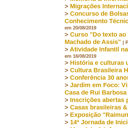
>
Migrações Internac
>
Concurso de Bolsas
Conhecimento Técnico
em 20/08/2019
>
Curso "Do texto ao
Machado de Assis"
| 
>
Atividade Infantil n
em 16/08/2019
>
História e culturas
>
Cultura Brasileira 
>
Conferência 30 an
>
Jardim em Foco: Vi
Casa de Rui Barbosa
>
Inscrições abertas 
>
Casas brasileiras &
>
Exposição "Raimun
>
14ª Jornada de Inic