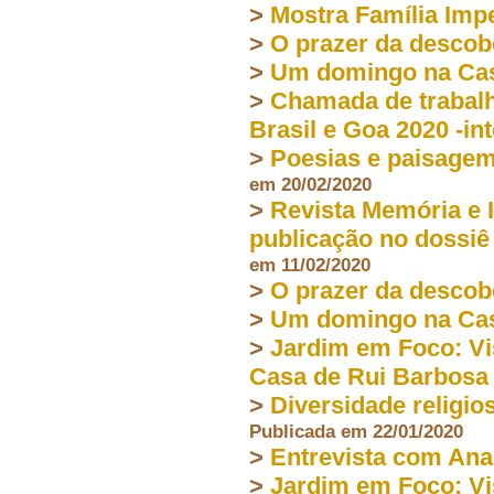
>
Mostra Família Impe
>
O prazer da descob
>
Um domingo na Cas
>
Chamada de trabalh
Brasil e Goa 2020 -in
>
Poesias e paisagem
em 20/02/2020
>
Revista Memória e 
publicação no dossiê
em 11/02/2020
>
O prazer da descob
>
Um domingo na Cas
>
Jardim em Foco: Vi
Casa de Rui Barbosa
>
Diversidade religio
Publicada em 22/01/2020
>
Entrevista com Ana
>
Jardim em Foco: Vi