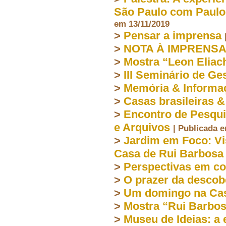
São Paulo com Paulo
em 13/11/2019
>
Pensar a imprensa
>
NOTA À IMPRENSA
>
Mostra “Leon Eliac
>
III Seminário de G
>
Memória & Informa
>
Casas brasileiras &
>
Encontro de Pesqu
e Arquivos
| Publicada 
>
Jardim em Foco: Vi
Casa de Rui Barbosa
>
Perspectivas em co
>
O prazer da descob
>
Um domingo na Cas
>
Mostra “Rui Barbos
>
Museu de Ideias: a