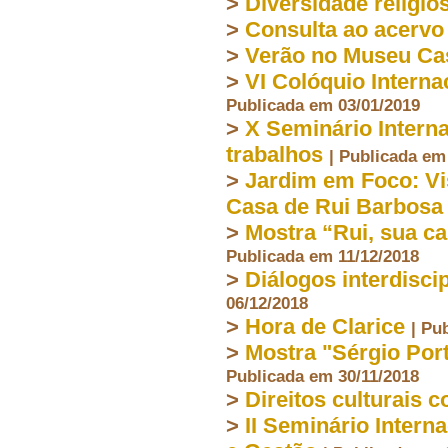
>
Diversidade religios
>
Consulta ao acerv
>
Verão no Museu Ca
>
VI Colóquio Interna
Publicada em 03/01/2019
>
X Seminário Interna
trabalhos
| Publicada em
>
Jardim em Foco: Vi
Casa de Rui Barbosa
>
Mostra “Rui, sua ca
Publicada em 11/12/2018
>
Diálogos interdisc
06/12/2018
>
Hora de Clarice
| Pu
>
Mostra "Sérgio Port
Publicada em 30/11/2018
>
Direitos culturais 
>
II Seminário Intern