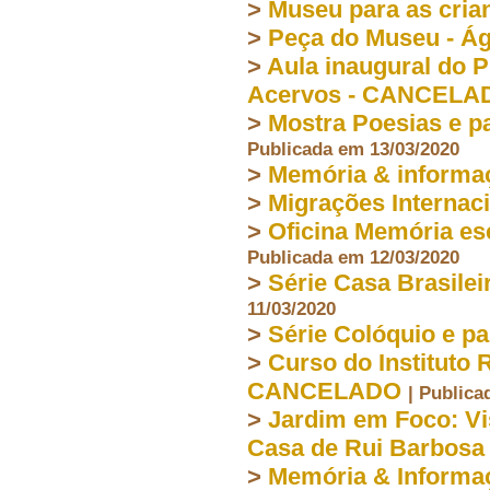
>
Museu para as cria
>
Peça do Museu - Ág
>
Aula inaugural do
Acervos - CANCELA
>
Mostra Poesias e p
Publicada em 13/03/2020
>
Memória & inform
>
Migrações Interna
>
Oficina Memória es
Publicada em 12/03/2020
>
Série Casa Brasile
11/03/2020
>
Série Colóquio e p
>
Curso do Instituto 
CANCELADO
| Publica
>
Jardim em Foco: Vi
Casa de Rui Barbosa
>
Memória & Informa