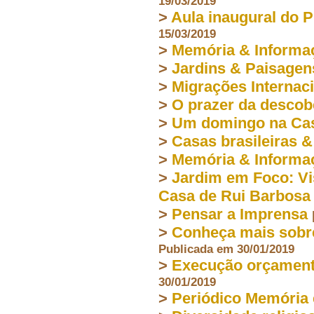
19/03/2019
>
Aula inaugural do
15/03/2019
>
Memória & Informa
>
Jardins & Paisagen
>
Migrações Internac
>
O prazer da descob
>
Um domingo na Cas
>
Casas brasileiras &
>
Memória & Informa
>
Jardim em Foco: Vi
Casa de Rui Barbosa
>
Pensar a Imprensa
>
Conheça mais sobre
Publicada em 30/01/2019
>
Execução orçament
30/01/2019
>
Periódico Memória