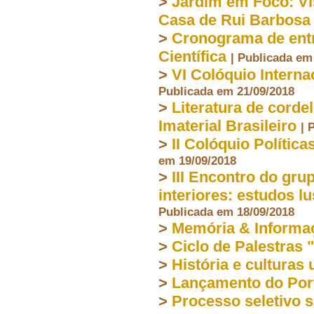
>
Jardim em Foco: Vi
Casa de Rui Barbosa
>
Cronograma de entr
Científica
| Publicada em
>
VI Colóquio Interna
Publicada em 21/09/2018
>
Literatura de corde
Imaterial Brasileiro
| 
>
II Colóquio Polític
em 19/09/2018
>
III Encontro do gru
interiores: estudos l
Publicada em 18/09/2018
>
Memória & Informa
>
Ciclo de Palestras 
>
História e culturas
>
Lançamento do Port
>
Processo seletivo s