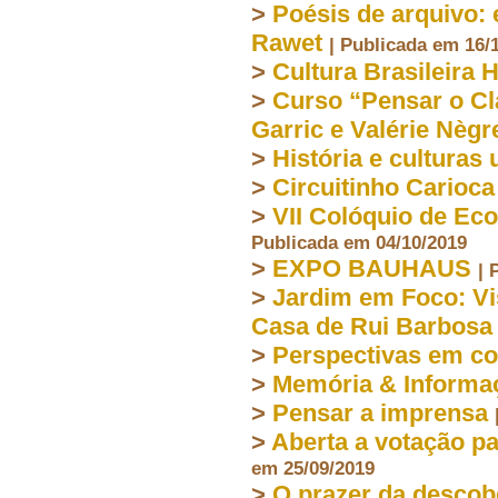
>
Poésis de arquivo:
Rawet
| Publicada em 16/
>
Cultura Brasileira 
>
Curso “Pensar o C
Garric e Valérie Nègr
>
História e culturas
>
Circuitinho Carioca
>
VII Colóquio de Ec
Publicada em 04/10/2019
>
EXPO BAUHAUS
| 
>
Jardim em Foco: Vi
Casa de Rui Barbosa
>
Perspectivas em co
>
Memória & Informa
>
Pensar a imprensa
>
Aberta a votação p
em 25/09/2019
>
O prazer da descob