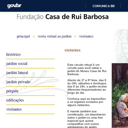
COMUNICA BR
principal
>
visita virtual ao jardim
>
visitantes
visitantes
histórico
jardim social
Este circuito virtual é um
convite para você visitar o
jardim do Museu Casa de Rui
jardim lateral
Barbosa.
Aberto de 2ª a 6ª feira, das 8
jardim privado
às 18h; sábados e domingos,
das 9 às 18h, o jardim recebe
diferentes frequentadores ao
pérgula
longo do dia.
edificações
Conheça aqui as impressões
e os registros enviados por
alguns visitantes.
visitantes
E mande também sua
contribuição, um depoimento
sobre o jardim ou uma foto
especial que queira
compartilhar com outros
admiradores do jardim.