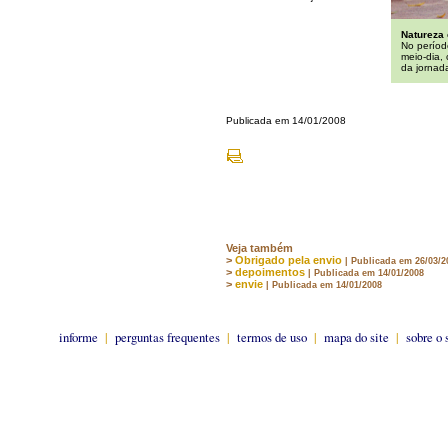
Natureza
No períod
meio-dia,
da jornada
Publicada em 14/01/2008
Veja também
>
Obrigado pela envio
| Publicada em 26/03/2
>
depoimentos
| Publicada em 14/01/2008
>
envie
| Publicada em 14/01/2008
informe
|
perguntas frequentes
|
termos de uso
|
mapa do site
|
sobre o 