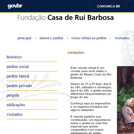
COMUNICA BR
principal
>
museu e jardim
>
visita virtual ao jardim
>
visitantes
visitantes
histórico
jardim social
Este circuito virtual é um
convite para você visitar o
jardim do Museu Casa de Rui
jardim lateral
Barbosa.
Aberto de 2ª a 6ª feira, das 8
jardim privado
às 18h; sábados e domingos,
das 9 às 18h, o jardim recebe
diferentes frequentadores ao
pérgula
longo do dia.
edificações
Conheça aqui as impressões
e os registros enviados por
alguns visitantes.
visitantes
E mande também sua
contribuição, um depoimento
sobre o jardim ou uma foto
especial que queira
compartilhar com outros
admiradores do jardim.