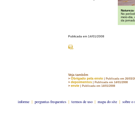
Natureza
No períod
meio-dia,
da jornada
Publicada em 14/01/2008
Veja também
>
Obrigado pela envio
| Publicada em 26/03/2
>
depoimentos
| Publicada em 14/01/2008
>
envie
| Publicada em 14/01/2008
informe
|
perguntas frequentes
|
termos de uso
|
mapa do site
|
sobre o 