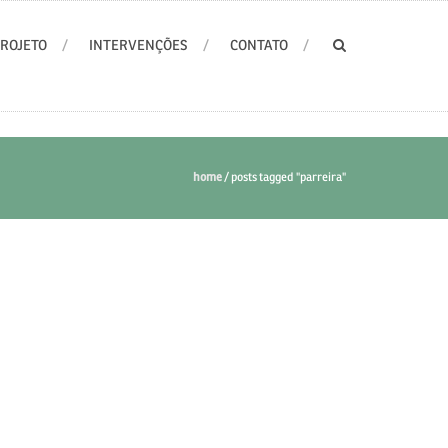
PROJETO
INTERVENÇÕES
CONTATO
home
/
posts tagged "parreira"